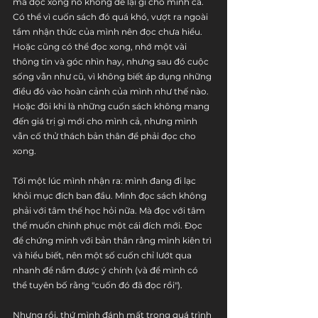
mà đọc xong nó không để lại gì cho mình cả. 
Có thể vì cuốn sách đó quá khó, vượt ra ngoài 
tầm nhận thức của mình nên đọc chưa hiểu. 
Hoặc cũng có thể đọc xong, nhớ một vài 
thông tin và góc nhìn hay, nhưng sau đó cuộc 
sống vẫn như cũ, vì không biết áp dụng những 
điều đó vào hoàn cảnh của mình như thế nào. 
Hoặc đôi khi là những cuốn sách không mang 
đến giá trị gì mới cho mình cả, nhưng mình 
vẫn cố thử thách bản thân để phải đọc cho 
xong.
Tới một lúc mình nhận ra: mình đang đi lạc 
khỏi mục đích ban đầu. Mình đọc sách không 
phải với tâm thế học hỏi nữa. Mà đọc với tâm 
thế muốn chinh phục một cái đích mới. Đọc 
để chứng minh với bản thân rằng mình kiên trì 
và hiểu biết, nên một số cuốn chỉ lướt qua 
nhanh để nắm được ý chính (và để mình có 
thể tuyên bố rằng "cuốn đó đã đọc rồi").
Nhưng rồi, thứ mình đánh mất trong quá trình 