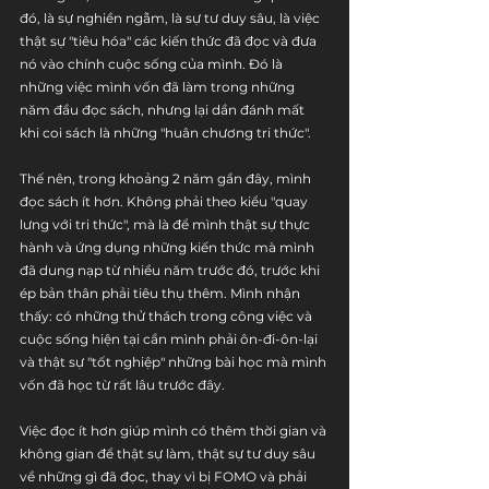
đó, là sự nghiền ngẫm, là sự tư duy sâu, là việc 
thật sự "tiêu hóa" các kiến thức đã đọc và đưa 
nó vào chính cuộc sống của mình. Đó là 
những việc mình vốn đã làm trong những 
năm đầu đọc sách, nhưng lại dần đánh mất 
khi coi sách là những "huân chương tri thức".
Thế nên, trong khoảng 2 năm gần đây, mình 
đọc sách ít hơn. Không phải theo kiểu "quay 
lưng với tri thức", mà là để mình thật sự thực 
hành và ứng dụng những kiến thức mà mình 
đã dung nạp từ nhiều năm trước đó, trước khi 
ép bản thân phải tiêu thụ thêm. Mình nhận 
thấy: có những thử thách trong công việc và 
cuộc sống hiện tại cần mình phải ôn-đi-ôn-lại 
và thật sự "tốt nghiệp" những bài học mà mình 
vốn đã học từ rất lâu trước đây.
Việc đọc ít hơn giúp mình có thêm thời gian và 
không gian để thật sự làm, thật sự tư duy sâu 
về những gì đã đọc, thay vì bị FOMO và phải 