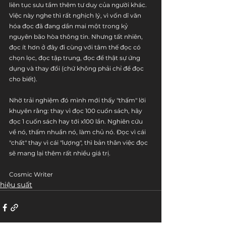
liên tục sưu tầm thêm tư duy của người khác. 
Việc này nghe thì rất nghịch lý, vì vốn dĩ văn 
hóa đọc đã đang dần mai một trong kỷ 
nguyên bão hòa thông tin. Nhưng tất nhiên, 
đọc ít hơn ở đây đi cùng với tâm thế đọc có 
chọn lọc, đọc tập trung, đọc để thật sự ứng 
dụng và thay đổi (chứ không phải chỉ để đọc 
cho biết).
Nhờ trải nghiệm đó mình mới thấy "thấm" lời 
khuyên rằng: thay vì đọc 100 cuốn sách, hãy 
đọc 1 cuốn sách hay tới x100 lần. Nghiên cứu 
về nó, thấm nhuần nó, làm chủ nó. Đọc vì cái 
"chất" thay vì cái "lượng", thì bản thân việc đọc 
sẽ mang lại thêm rất nhiều giá trị.
Cosmic Writer
hiệu suất