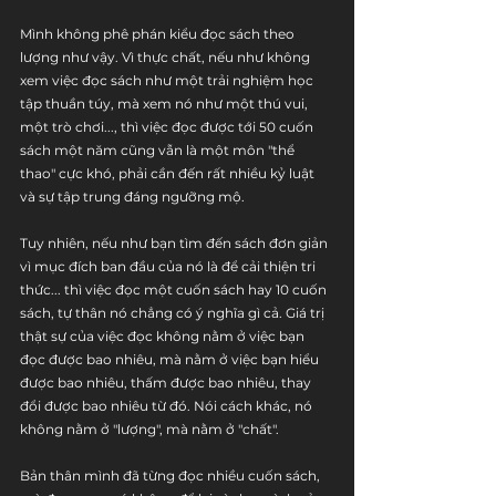
Mình không phê phán kiểu đọc sách theo 
lượng như vậy. Vì thực chất, nếu như không 
xem việc đọc sách như một trải nghiệm học 
tập thuần túy, mà xem nó như một thú vui, 
một trò chơi..., thì việc đọc được tới 50 cuốn 
sách một năm cũng vẫn là một môn "thể 
thao" cực khó, phải cần đến rất nhiều kỷ luật 
và sự tập trung đáng ngưỡng mộ.
Tuy nhiên, nếu như bạn tìm đến sách đơn giản 
vì mục đích ban đầu của nó là để cải thiện tri 
thức... thì việc đọc một cuốn sách hay 10 cuốn 
sách, tự thân nó chẳng có ý nghĩa gì cả. Giá trị 
thật sự của việc đọc không nằm ở việc bạn 
đọc được bao nhiêu, mà nằm ở việc bạn hiểu 
được bao nhiêu, thấm được bao nhiêu, thay 
đổi được bao nhiêu từ đó. Nói cách khác, nó 
không nằm ở "lượng", mà nằm ở "chất".
Bản thân mình đã từng đọc nhiều cuốn sách, 