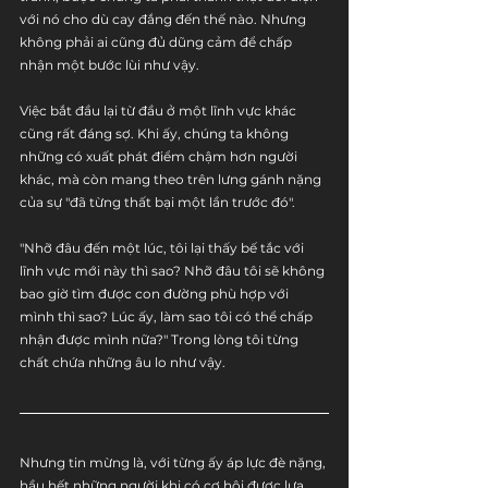
với nó cho dù cay đắng đến thế nào. Nhưng 
không phải ai cũng đủ dũng cảm để chấp 
nhận một bước lùi như vậy.
Việc bắt đầu lại từ đầu ở một lĩnh vực khác 
cũng rất đáng sợ. Khi ấy, chúng ta không 
những có xuất phát điểm chậm hơn người 
khác, mà còn mang theo trên lưng gánh nặng 
của sự "đã từng thất bại một lần trước đó".
"Nhỡ đâu đến một lúc, tôi lại thấy bế tắc với 
lĩnh vực mới này thì sao? Nhỡ đâu tôi sẽ không 
bao giờ tìm được con đường phù hợp với 
mình thì sao? Lúc ấy, làm sao tôi có thể chấp 
nhận được mình nữa?" Trong lòng tôi từng 
chất chứa những âu lo như vậy.
Nhưng tin mừng là, với từng ấy áp lực đè nặng, 
hầu hết những người khi có cơ hội được lựa 