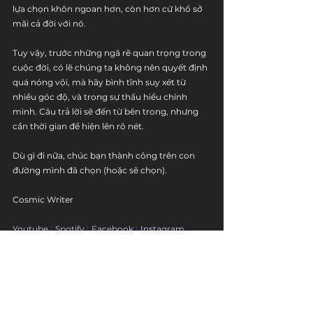
lựa chọn khôn ngoan hơn, còn hơn cứ khổ sở 
mãi cả đời với nó.
Tuy vậy, trước những ngã rẽ quan trọng trong 
cuộc đời, có lẽ chúng ta không nên quyết định 
quá nóng vội, mà hãy bình tĩnh suy xét từ 
nhiều góc độ, và trong sự thấu hiểu chính 
mình. Câu trả lời sẽ đến từ bên trong, nhưng 
cần thời gian để hiện lên rõ nét.
Dù gì đi nữa, chúc bạn thành công trên con 
đường mình đã chọn (hoặc sẽ chọn).
Cosmic Writer
Youtube
 | 
Spotify
 | 
Facebook
 | 
Instagram
đọc chậm
cuộc sống
sự nghiệp