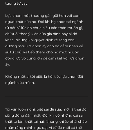
tương tự vậy.
Lựa chọn mới, thường gần gũi hơn với con 
người thật của họ. Đôi khi họ chọn sai ngành 
từ đầu vì lúc đó chưa hiểu bản thân muốn gì, 
chỉ xuôi theo ý kiến của gia đình hay ai đó 
khác. Nhưng khi quyết định rẽ sang con 
đường mới, lựa chọn ấy cho họ cảm nhận về 
sự tự chủ, và tiếp thêm cho họ một nguồn 
động lực vô cùng lớn để cam kết với lựa chọn 
ấy.
Không một ai tôi biết, là hối tiếc lựa chọn đổi 
ngành của mình.
Tôi vẫn luôn nghĩ: biết sai để sửa, mới là thái độ 
sống đúng đắn nhất. Đôi khi có những cái sai 
thật to lớn, thật tai hại. Nhưng khi ấy phải chấp 
nhận rằng mình ngu dại, vì từ đó mới có thể 