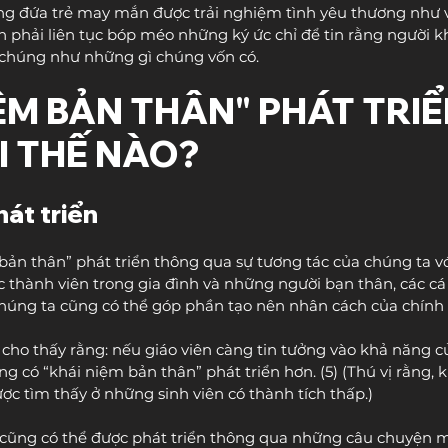
g đứa trẻ may mắn được trải nghiệm tình yêu thương như vậ
 phải liên tục bóp méo những ký ức chỉ để tin rằng người k
chúng như những gì chúng vốn có.
ỆM BẢN THÂN" PHÁT TRIỂ
I THẾ NÀO?
hát triển
bản thân” phát triển thông qua sự tương tác của chúng ta vớ
 thành viên trong gia đình và những người bạn thân, các cá
húng ta cũng có thể góp phần tạo nên nhân cách của chính 
 cho thấy rằng: nếu giáo viên càng tin tưởng vào khả năng c
càng có “khái niệm bản thân” phát triển hơn. (5) (Thú vị rằng,
ợc tìm thấy ở những sinh viên có thành tích thấp.)
 cũng có thể được phát triển thông qua những câu chuyện 