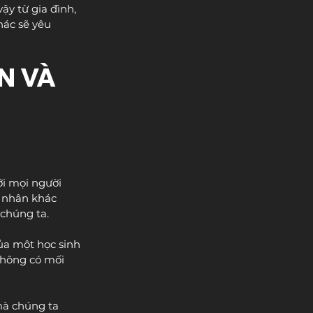
y từ gia đình, 
hác sẽ yêu 
N VÀ 
i mọi người 
 nhân khác 
chúng ta.
ủa một học sinh 
 không có mối 
mà chúng ta 