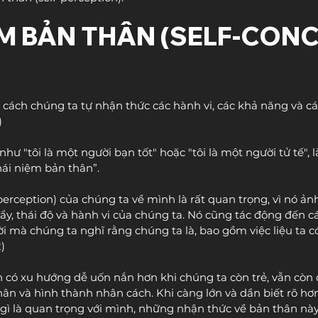
M BẢN THÂN (SELF-CONC
 cách chúng ta tự nhận thức các hành vi, các khả năng và c
)
như "tôi là một người bạn tốt" hoặc "tôi là một người tử tế", 
hái niệm bản thân”.
perception) của chúng ta về mình là rất quan trọng, vì nó ả
y, thái độ và hành vi của chúng ta. Nó cũng tác động đến c
 mà chúng ta nghĩ rằng chúng ta là, bao gồm việc liệu ta có
2)
 có xu hướng dễ uốn nắn hơn khi chúng ta còn trẻ, vẫn còn
ân và hình thành nhân cách. Khi càng lớn và dần biết rõ hơ
u gì là quan trọng với mình, những nhận thức về bản thân nà