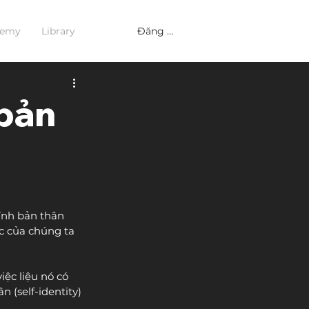
Đăng nhập
demy
Library
 bản
ính bản thân 
c của chúng ta 
ệc liệu nó có 
 (self-identity) 