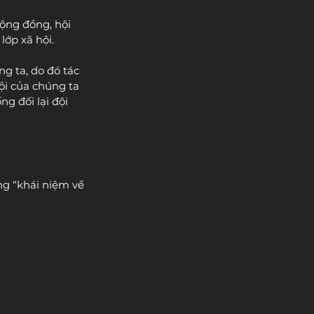
cộng đồng, hội 
lớp xã hội.
g ta, do đó tác 
ội của chúng ta 
g đối lại đội 
ng “khái niệm về 