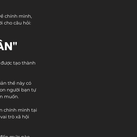
về chính mình, 
 cho câu hỏi: 
ÂN"
 được tạo thành 
Bản thể này có 
on người bạn tự 
ạn muốn.
n chính mình tại 
ai trò xã hội 
 đến mức nào, 