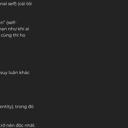
al self) (cái tôi 
” (self-
ạn như khi ai 
cùng thì họ 
suy luận khác 
ntity), trong đó 
trở nên độc nhất.