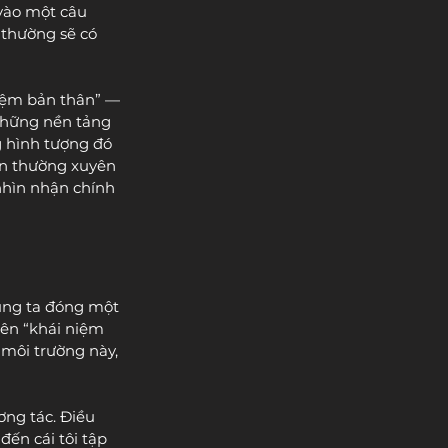
vào một câu 
 thường sẽ có 
niệm bản thân” — 
những nền tảng 
 hình tượng đó 
ện thường xuyên 
hìn nhận chính 
húng ta đóng một 
nên “khái niệm 
 môi trường này, 
ng tác. Điều 
đến cái tôi tập 