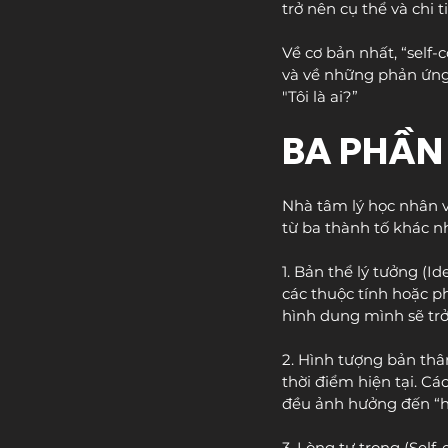
trở nên cụ thể và chi t
Về cơ bản nhất, “self
và về những phản ứng 
"Tôi là ai?”
BA PHẦN
Nhà tâm lý học nhân v
từ ba thành tố khác n
1. Bản thể lý tưởng (I
các thuộc tính hoặc 
hình dung mình sẽ trở
2. Hình tượng bản thâ
thời điểm hiện tại. Cá
đều ảnh hưởng đến “h
3. Lòng tự trọng (Sel