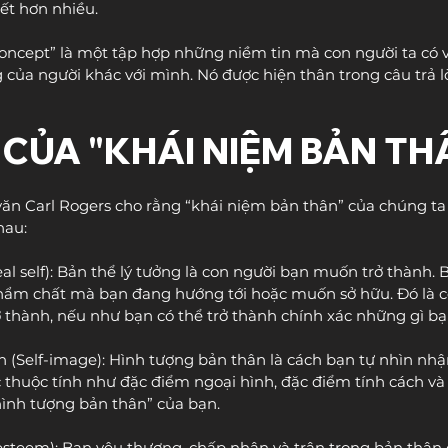
iết hơn nhiều.
-concept” là một tập hợp những niềm tin mà con người ta có 
của người khác với mình. Nó được hiện thân trong câu trả lời
 CỦA "KHÁI NIỆM BẢN TH
ăn Carl Rogers cho rằng “khái niệm bản thân” của chúng ta
hau:
deal self): Bản thể lý tưởng là con người bạn muốn trở thành. 
phẩm chất mà bạn đang hướng tới hoặc muốn sở hữu. Đó là c
 thành, nếu như bạn có thể trở thành chính xác những gì b
n (Self-image): Hình tượng bản thân là cách bạn tự nhìn nhậ
c thuộc tính như đặc điểm ngoại hình, đặc điểm tính cách và v
ình tượng bản thân” của bạn.
f-esteem): Bạn yêu thương, chấp nhận và trân trọng bản thân