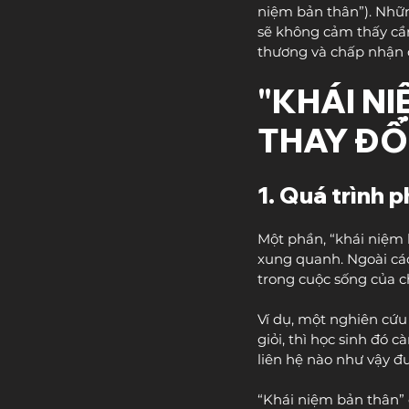
niệm bản thân”). Nhữn
sẽ không cảm thấy cần
thương và chấp nhận 
"KHÁI NI
THAY ĐỔ
1. Quá trình p
Một phần, “khái niệm 
xung quanh. Ngoài các
trong cuộc sống của c
Ví dụ, một nghiên cứu
giỏi, thì học sinh đó 
liên hệ nào như vậy đư
“Khái niệm bản thân”