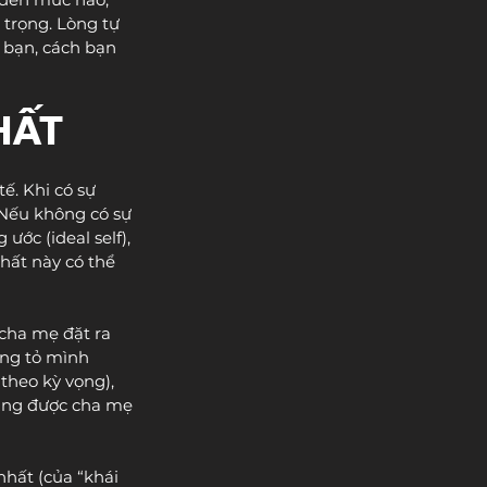
trọng. Lòng tự 
 bạn, cách bạn 
HẤT
ế. Khi có sự 
 Nếu không có sự 
ớc (ideal self), 
hất này có thể 
cha mẹ đặt ra 
ứng tỏ mình 
theo kỳ vọng), 
áng được cha mẹ 
nhất (của “khái 