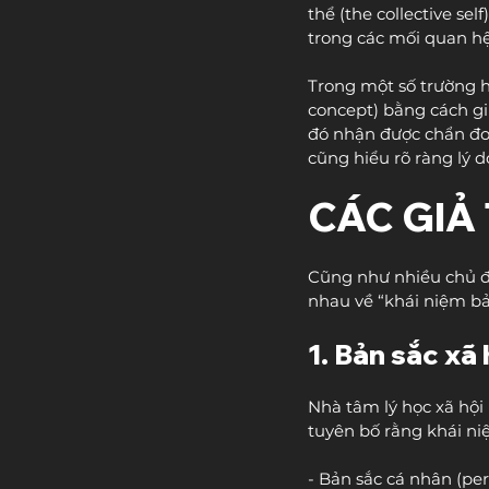
thể (the collective self
trong các mối quan hệ)
Trong một số trường h
concept) bằng cách gi
đó nhận được chẩn đoá
cũng hiểu rõ ràng lý d
CÁC GIẢ
Cũng như nhiều chủ đề
nhau về “khái niệm bả
1. Bản sắc xã 
Nhà tâm lý học xã hội H
tuyên bố rằng khái ni
- Bản sắc cá nhân (per