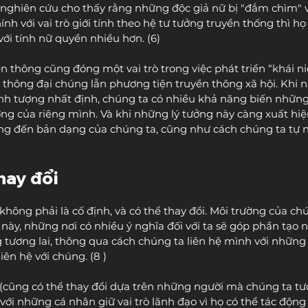
 nghiên cứu cho thấy rằng những độc giả nữ bị "đắm chìm" 
nh với vai trò giới tính theo hệ tư tưởng truyền thống thì họ
ới tính nữ quyền nhiều hơn. (6)
n thông cũng đóng một vai trò trong việc phát triển “khái 
 thông đại chúng lẫn phương tiện truyền thông xã hội. Khi 
nh tượng nhất định, chúng ta có nhiều khả năng biến những
ng của riêng mình. Và khi những lý tưởng này càng xuất hi
ng đến bản dạng của chúng ta, cũng như cách chúng ta tự n
hay đổi
không phải là cố định, và có thể thay đổi. Môi trường của c
h này, những nơi có nhiều ý nghĩa đối với ta sẽ góp phần tạo 
g tương lai, thông qua cách chúng ta liên hệ mình với những
iên hệ với chúng. (8 )
(cũng có thể thay đổi dựa trên những người mà chúng ta tươ
với những cá nhân giữ vai trò lãnh đạo vì họ có thể tác động 