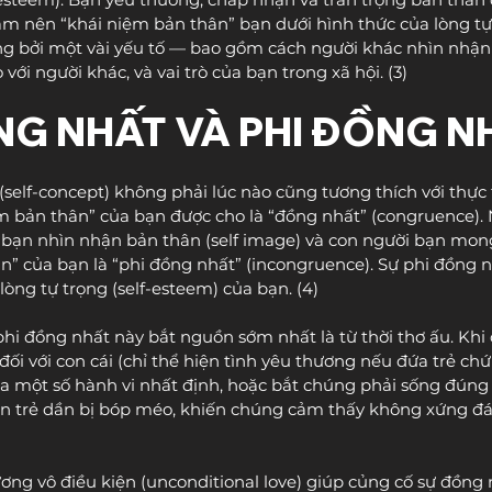
àm nên “khái niệm bản thân” bạn dưới hình thức của lòng tự 
ộng bởi một vài yếu tố — bao gồm cách người khác nhìn nhận
với người khác, và vai trò của bạn trong xã hội. (3)
NG NHẤT VÀ PHI ĐỒNG N
self-concept) không phải lúc nào cũng tương thích với thực t
ệm bản thân” của bạn được cho là “đồng nhất” (congruence).
bạn nhìn nhận bản thân (self image) và con người bạn mong ư
n” của bạn là “phi đồng nhất” (incongruence). Sự phi đồng n
lòng tự trọng (self-esteem) của bạn. (4)
phi đồng nhất này bắt nguồn sớm nhất là từ thời thơ ấu. Khi 
đối với con cái (chỉ thể hiện tình yêu thương nếu đứa trẻ ch
 một số hành vi nhất định, hoặc bắt chúng phải sống đúng 
on trẻ dần bị bóp méo, khiến chúng cảm thấy không xứng đ
ơng vô điều kiện (unconditional love) giúp củng cố sự đồng 