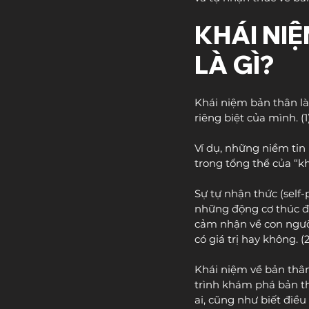
KHÁI NIỆ
LÀ GÌ?
Khái niệm bản thân là
riêng biệt của mình. (1
Ví dụ, những niềm tin 
trong tổng thể của “k
Sự tự nhận thức (self-
những động cơ thúc đẩ
cảm nhận về con người
có giá trị hay không. (
Khái niệm về bản thân
trình khám phá bản th
ai, cũng như biết điề