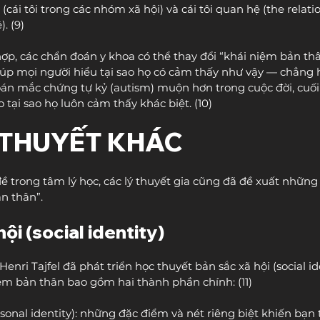
) (cái tôi trong các nhóm xã hội) và cái tôi quan hệ (the relation
. (9)
ợp, các chẩn đoán y khoa có thể thay đổi “khái niệm bản thân
úp mọi người hiểu tại sao họ có cảm thấy như vậy — chẳng h
n mắc chứng tự kỷ (autism) muộn hơn trong cuộc đời, cuối 
o tại sao họ luôn cảm thấy khác biệt. (10)
 THUYẾT KHÁC
 trong tâm lý học, các lý thuyết gia cũng đã đề xuất những 
n thân”.
hội (social identity)
enri Tajfel đã phát triển học thuyết bản sắc xã hội (social ide
ệm bản thân bao gồm hai thành phần chính: (11)
sonal identity): những đặc điểm và nét riêng biệt khiến bạn 