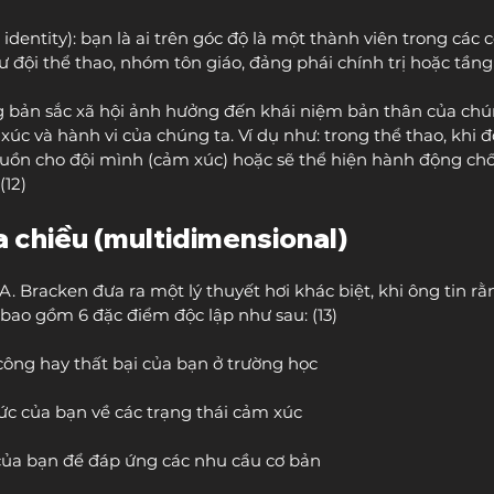
l identity): bạn là ai trên góc độ là một thành viên trong các 
ư đội thể thao, nhóm tôn giáo, đảng phái chính trị hoặc tầng 
g bản sắc xã hội ảnh hưởng đến khái niệm bản thân của chún
c và hành vi của chúng ta. Ví dụ như: trong thể thao, khi đ
buồn cho đội mình (cảm xúc) hoặc sẽ thể hiện hành động chốn
(12)
a chiều (multidimensional)
. Bracken đưa ra một lý thuyết hơi khác biệt, khi ông tin rằ
 bao gồm 6 đặc điểm độc lập như sau: (13)
 công hay thất bại của bạn ở trường học
ức của bạn về các trạng thái cảm xúc
của bạn để đáp ứng các nhu cầu cơ bản