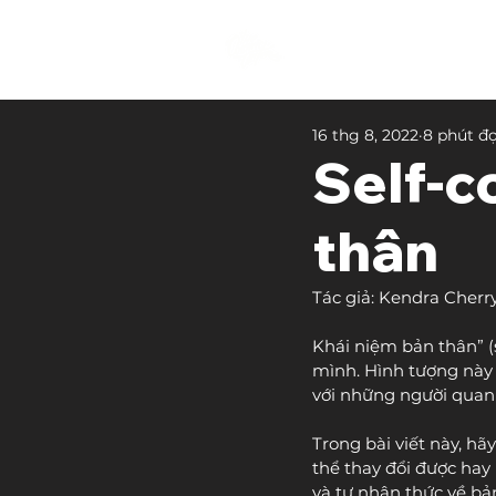
16 thg 8, 2022
8 phút đ
Self-c
thân
Tác giả: Kendra Cherr
Khái niệm bản thân” (
mình. Hình tượng này 
với những người quan 
Trong bài viết này, hã
thể thay đổi được hay 
và tự nhận thức về bản