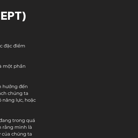
EPT) 
ác đặc điểm 
là một phần 
nh hưởng đến 
ách chúng ta 
 năng lực, hoặc 
 đang trong quá 
n rằng mình là 
y của chúng ta 