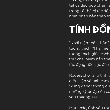
tất cả đều góp phần l
trọng có thể bị tác đ
nhìn nhận bản thân so 
TÍNH ĐỒ
“Khái niệm bản thân” (
tương thích, “khái ni
tương thích giữa cách 
thì “khái niệm bản thâ
tác động tiêu cực đến 
Rogers cho rằng tính 
điều kiện về tình cảm 
“xứng đáng” thông qua
những ký ức ấy của c
yêu thương. (4)
Mặt khác, tình yêu thư