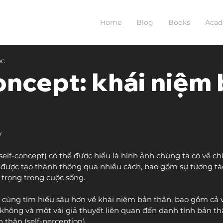
Home
Blog
Books
Aca
ọc
oncept: khái niệm
y
self-concept) có thể được hiểu là hình ảnh chúng ta có về ch
được tạo thành thông qua nhiều cách, bao gồm sự tương tá
trọng trong cuộc sống.
y cùng tìm hiểu sâu hơn về khái niệm bản thân, bao gồm cả vi
không và một vài giả thuyết liên quan đến danh tính bản thân
 thân (self-perception).