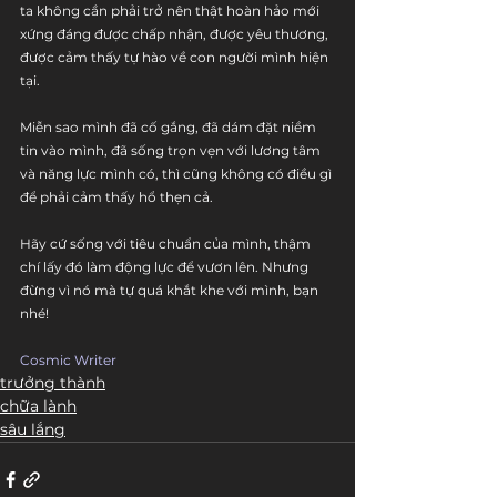
ta không cần phải trở nên thật hoàn hảo mới 
xứng đáng được chấp nhận, được yêu thương, 
được cảm thấy tự hào về con người mình hiện 
tại.
Miễn sao mình đã cố gắng, đã dám đặt niềm 
tin vào mình, đã sống trọn vẹn với lương tâm 
và năng lực mình có, thì cũng không có điều gì 
để phải cảm thấy hổ thẹn cả.
Hãy cứ sống với tiêu chuẩn của mình, thậm 
chí lấy đó làm động lực để vươn lên. Nhưng 
đừng vì nó mà tự quá khắt khe với mình, bạn 
nhé!
Cosmic Writer
trưởng thành
chữa lành
sâu lắng