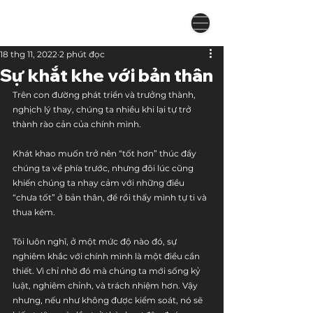
18 thg 11, 2022
2 phút đọc
Sự khắt khe với bản thân
Trên con đường phát triển và trưởng thành, 
nghịch lý thay, chúng ta nhiều khi lại tự trở 
thành rào cản của chính mình.
Khát khao muốn trở nên “tốt hơn” thúc đẩy 
chúng ta về phía trước, nhưng đôi lúc cũng 
khiến chúng ta nhạy cảm với những điều 
“chưa tốt” ở bản thân, để rồi thấy mình tự ti và 
thua kém.
Tôi luôn nghĩ, ở một mức độ nào đó, sự 
nghiêm khắc với chính mình là một điều cần 
thiết. Vì chỉ nhờ đó mà chúng ta mới sống kỷ 
luật, nghiêm chỉnh, và trách nhiệm hơn. Vậy 
nhưng, nếu như không được kiểm soát, nó sẽ 