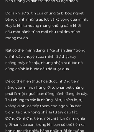
biến tướng và dần trở thành sự độc đoán.
Đó là khi sự tự tin của chúng ta bị bóp nghẹt 
bằng chính những áp lực và kỳ vọng của mình. 
Hay là khi ta hoang mang không dám khởi 
đầu một hành trình mới như trái tim mình 
mong muốn...
Rất có thể, mình đang là "kẻ phản diện" trong 
chính câu chuyện của mình. Sự thật này 
chẳng mấy dễ chịu, nhưng nhận ra được nó 
cũng chính là bước đầu để vượt qua.
Để có thể hiện thực hoá được những tiềm 
năng của mình, những lời tự phán xét chẳng 
phải là một người bạn đồng hành đáng tin cậy. 
Thứ chúng ta cần là những lời tự khích lệ, tự 
khẳng định, để tiếp thêm cho ngọn lửa bên 
trong ta chứ không phải là tự tay dập tắt. 
Đừng để những tiếng nói chỉ trích định nghĩa 
giới hạn của bạn, trong khi bạn có thể tiến xa 
hơn được rất nhiều bằng những lời tin tưởng 