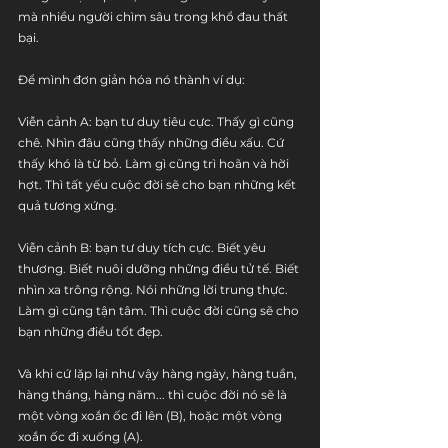
mà nhiều người chìm sâu trong khổ đau thất 
bại.
Để mình đơn giản hóa nó thành ví dụ:
Viễn cảnh A: bạn tư duy tiêu cực. Thấy gì cũng 
chê. Nhìn đâu cũng thấy những điều xấu. Cứ 
thấy khó là từ bỏ. Làm gì cũng trì hoãn và hời 
hợt. Thì tất yếu cuộc đời sẽ cho bạn những kết 
quả tương xứng.
Viễn cảnh B: bạn tư duy tích cực. Biết yêu 
thương. Biết nuôi dưỡng những điều tử tế. Biết 
nhìn xa trông rộng. Nói những lời trung thực. 
Làm gì cũng tận tâm. Thì cuộc đời cũng sẽ cho 
bạn những điều tốt đẹp.
Và khi cứ lặp lại như vậy hàng ngày, hàng tuần, 
hàng tháng, hàng năm... thì cuộc đời nó sẽ là 
một vòng xoắn ốc đi lên (B), hoặc một vòng 
xoắn ốc đi xuống (A).