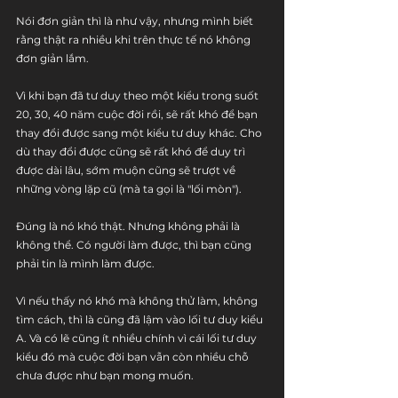
Nói đơn giản thì là như vậy, nhưng mình biết 
rằng thật ra nhiều khi trên thực tế nó không 
đơn giản lắm.
Vì khi bạn đã tư duy theo một kiểu trong suốt 
20, 30, 40 năm cuộc đời rồi, sẽ rất khó để bạn 
thay đổi được sang một kiểu tư duy khác. Cho 
dù thay đổi được cũng sẽ rất khó để duy trì 
được dài lâu, sớm muộn cũng sẽ trượt về 
những vòng lặp cũ (mà ta gọi là "lối mòn").
Đúng là nó khó thật. Nhưng không phải là 
không thể. Có người làm được, thì bạn cũng 
phải tin là mình làm được.
Vì nếu thấy nó khó mà không thử làm, không 
tìm cách, thì là cũng đã lậm vào lối tư duy kiểu 
A. Và có lẽ cũng ít nhiều chính vì cái lối tư duy 
kiểu đó mà cuộc đời bạn vẫn còn nhiều chỗ 
chưa được như bạn mong muốn.