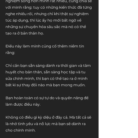
nghiệm sống hơn mình rất nhiều, cũng chia sẻ 
với mình rằng: tuy có những kiến thức đã từng 
nghe nhiều rồi, nhưng chỉ khi thật sự nghiêm 
túc áp dụng, thì lúc ấy họ mới bất ngờ về 
những sự chuyển hóa sâu sắc mà nó có thể 
tạo ra ở bản thân họ.
Điều này làm mình củng cố thêm niềm tin 
rằng:
Chỉ cần bạn sẵn sàng dành ra thời gian và tâm 
huyết cho bản thân, sẵn sàng học tập và tu 
sửa chính mình, thì bạn có thể tạo ra ở mình 
bất kì sự thay đổi nào mà bạn mong muốn.
Bạn hoàn toàn có sự tự do và quyền năng để 
làm được điều này.
Không có điều gì kỳ diệu ở đây cả. Mà tất cả sẽ 
là nhờ tình yêu và nỗ lực mà bạn sẽ dành ra 
cho chính mình.