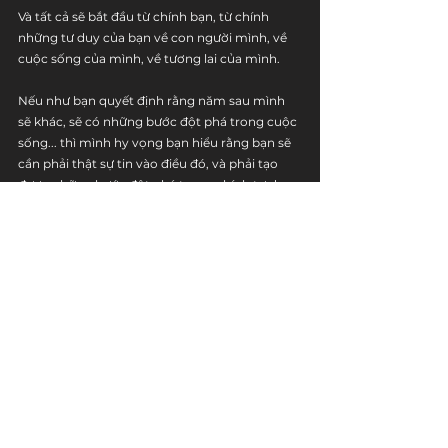
Và tất cả sẽ bắt đầu từ chính bạn, từ chính 
những tư duy của bạn về con người mình, về 
cuộc sống của mình, về tương lai của mình.
Nếu như bạn quyết định rằng năm sau mình 
sẽ khác, sẽ có những bước đột phá trong cuộc 
sống... thì mình hy vọng bạn hiểu rằng bạn sẽ 
cần phải thật sự tin vào điều đó, và phải tạo 
được những bước đột phá trong chính tư duy 
của mình trước cả khi điều đó xảy ra.
Bạn tư duy đến đâu thì cuộc đời bạn sẽ đến 
đấy. Hiện thực bên trong (tư duy) sẽ phản ánh 
ra thành hiện thực bên ngoài (số phận).
Hãy tự nhắc bản thân mình về sự thật quan 
trọng này.
Như thể tương lai của bạn sẽ phụ thuộc vào 
điều đó.