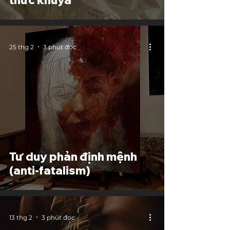
thức khuya
25 thg 2
3 phút đọc
Tư duy phản định mệnh
(anti-fatalism)
13 thg 2
3 phút đọc