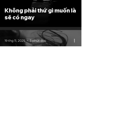
Không phải thứ gì muốn là
sẽ có ngay
19 thg 11, 2025
3 phút đọc
"Cái gì khó quá thì vừa
khóc vừa làm"