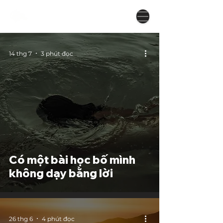
14 thg 7
3 phút đọc
Có một bài học bố mình
không dạy bằng lời
26 thg 6
4 phút đọc