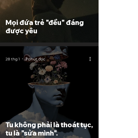
Mọi đứa trẻ "đều" đáng
được yêu
28 thg 1
2 phút đọc
Tu không phải là thoát tục,
tu là "sửa mình".