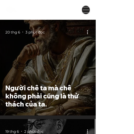
20 thg 6
3 phút đọc
Người chê ta mà chê
không phải cũng là thử
thách của ta.
19 thg 6
2 phút đọc