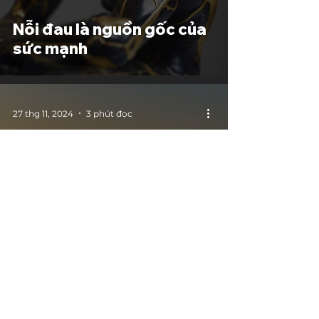
Nỗi đau là nguồn gốc của
sức mạnh
27 thg 11, 2024
3 phút đọc
Muốn đi xa hơn, đôi khi
cần chậm lại