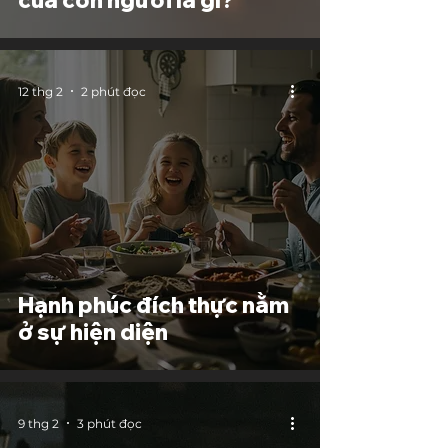
của con người là gì?
12 thg 2
2 phút đọc
Hạnh phúc đích thực nằm
ở sự hiện diện
9 thg 2
3 phút đọc