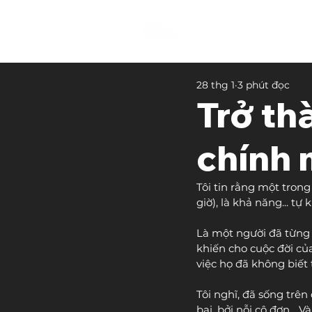
28 thg 1
3 phút đọc
Trở th
chính 
Tôi tin rằng một tron
giờ), là khả năng... tự
Là một người đã từng 
khiến cho cuộc đời của
việc họ đã không biết
Tôi nghĩ, đã sống trên
bại, bởi nỗi cô đơn...