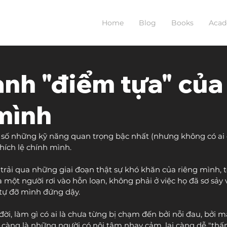
Home
Blog
Books
Aca
ành "điểm tựa" của
mình
g số những kỹ năng quan trọng bậc nhất (nhưng không có ai 
 khích lệ chính mình.
trải qua những giai đoạn thật sự khó khăn của riêng mình, tô
 một người rơi vào hỗn loạn, không phải ở việc họ đã sơ sảy
 tự đỡ mình đứng dậy.
 đời, làm gì có ai là chưa từng bị chạm đến bởi nỗi đau, bởi m
 Và càng là những người có nội tâm nhạy cảm, lại càng dễ "th