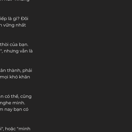
tiếp là gì? Đôi 
ền vững nhất 
thòi của bạn. 
, nhưng vẫn là 
hân thành, phải 
ủ mọi khó khăn 
n có thể, cũng 
 nghe mình. 
m nay bạn có 
i", hoặc "mình 