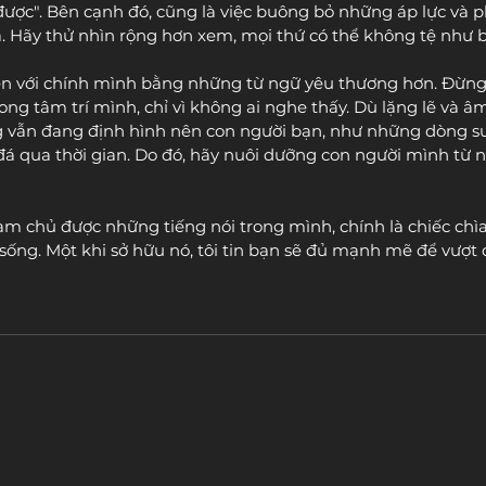
được". Bên cạnh đó, cũng là việc buông bỏ những áp lực và 
a. Hãy thử nhìn rộng hơn xem, mọi thứ có thể không tệ như 
ện với chính mình bằng những từ ngữ yêu thương hơn. Đừng 
ong tâm trí mình, chỉ vì không ai nghe thấy. Dù lặng lẽ và 
g vẫn đang định hình nên con người bạn, như những dòng s
 qua thời gian. Do đó, hãy nuôi dưỡng con người mình từ n
 làm chủ được những tiếng nói trong mình, chính là chiếc chì
sống. Một khi sở hữu nó, tôi tin bạn sẽ đủ mạnh mẽ để vượt q