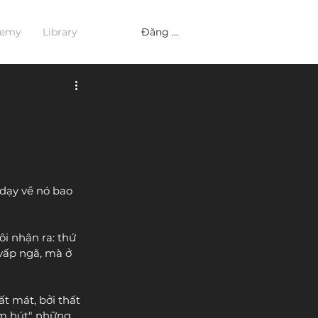
Đăng nhập
demy
Library
dạy về nó bao 
i nhận ra: thứ 
 vấp ngã, mà ở 
ất mát, bởi thất 
ấm hút" những 