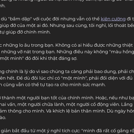
nh.
 dù "bầm dập" với cuộc đời nhưng vẫn có thể 
kiên cường
 đi 
 giúp đỡ của một ai đó. Nhưng sau cùng, tôi nghĩ, lối thoát b
tự giúp đỡ chính mình.
 những lo âu trong bạn. Không có ai hiểu được những thiệt 
 những vỡ nát trong bạn. Những điều này không "màu hồng"
"một mình" đó đôi khi thật đáng sợ. 
g chính là lý do vì sao chúng ta càng phải bao dung, phải c
rên hết. Để dù đôi lúc chỉ có "một mình", phải đối diện với đ
ạn cũng vẫn có thể tự tạo ra cho mình sức mạnh.
ở thành một người bạn tốt của chính mình. Hoặc, nếu như bạ
hai vấn, một người chữa lành, một người cổ động viên. Lắng
Cảm thông cho mình. Và khích lệ bản thân mình. Dù ngày hô
ào.
n giản bắt đầu từ một ý nghĩ tích cực: "mình đã rất cố gắng rồ