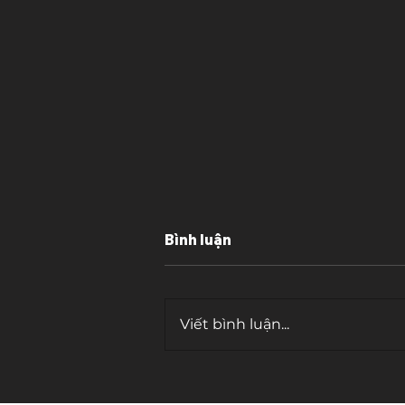
Bình luận
Viết bình luận...
Trắc nghiệm tính cách
khoa học: Tấm gương soi