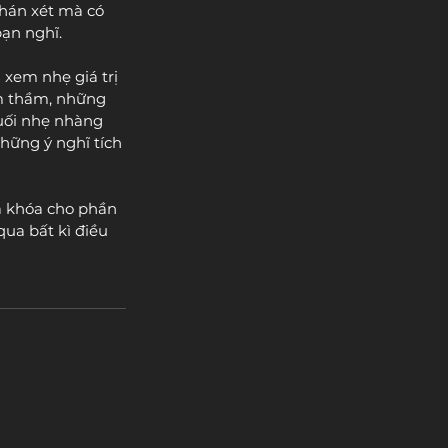
phán xét mà có 
bạn nghĩ.
xem nhẹ giá trị 
âm thầm, những 
uối nhẹ nhàng 
hững ý nghĩ tích 
a khóa cho phần 
ua bất kì điều 