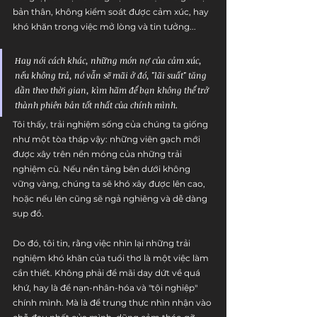
bản thân, không kiểm soát được cảm xúc, hay 
khó khăn trong việc mở lòng và tin tưởng...
Hay nói cách khác,
 những món nợ của cảm xúc, 
nếu không trả, nó vẫn sẽ mãi ở đó, "lãi suất" tăng 
dần theo thời gian, kìm hãm để bạn không thể trở 
thành phiên bản tốt nhất của chính mình.
Tôi thấy, trải nghiệm sống của chúng ta giống 
như một tòa tháp vậy: những viên gạch mới 
được xây trên nền móng của những trải 
nghiệm cũ. Nếu nền tảng bên dưới không 
vững vàng, chúng ta sẽ khó xây được lên cao, 
hoặc nếu lên cũng sẽ ngả nghiêng và dễ dàng 
sụp đổ.
Do đó, tôi tin, rằng việc nhìn lại những trải 
nghiệm khó khăn của tuổi thơ là một việc làm 
cần thiết. Không phải để mãi day dứt về quá 
khứ, hay là để nạn-nhân-hóa và "tội nghiệp" 
chính mình. Mà là để trung thực nhìn nhận vào 