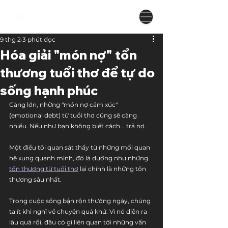
9 thg 2
3 phút đọc
Hóa giải "món nợ" tổn
thương tuổi thơ để tự do
sống hạnh phúc
Càng lớn, những "món nợ cảm xúc" 
(emotional debt) từ tuổi thơ cũng sẽ càng 
nhiều. Nếu như bạn không biết cách... trả nợ.
Một điều tôi quan sát thấy từ những mối quan 
hệ xung quanh mình, đó là dường như những 
tổn thương từ tuổi thơ
 lại chính là những tổn 
thương sâu nhất.
Trong cuộc sống bận rộn thường ngày, chúng 
ta ít khi nghĩ về chuyện quá khứ. Vì nó diễn ra 
lâu quá rồi, đâu có gì liên quan tới những vấn 