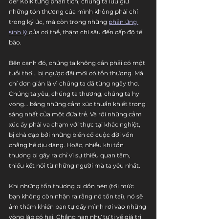
der Kolk từng phân tích, chúng ta lưu giữ 
những tổn thương của mình không phải chỉ 
trong ký ức, mà còn trong những 
phản ứng 
sinh lý 
của cơ thể, thậm chí sâu đến cấp độ tế 
bào.
Bên cạnh đó, chúng ta không cần phải có một 
tuổi thơ... bị ngược đãi mới có tổn thương. Mà 
chỉ đơn giản là vì chúng ta đã từng ngây thơ. 
Chúng ta yêu, chúng ta thương, chúng ta hy 
vọng... bằng những cảm xúc thuần khiết trong 
sáng nhất của một đứa trẻ. Và rồi những cảm 
xúc ấy phải va chạm với thực tại khắc nghiệt, 
bị chà đạp bởi những biến cố cuộc đời vốn 
chẳng hề dịu dàng. Hoặc, nhiều khi tổn 
thương bị gây ra chỉ vì sự thiếu quan tâm, 
thiếu kết nối từ những người mà ta yêu nhất.
Khi những tổn thương bị dồn nén (tới mức 
bạn không còn nhận ra rằng nó tồn tại), nó sẽ 
âm thầm khiến bạn tự đẩy mình rơi vào những 
vòng lặp có hại. Chẳng hạn như tự ti về giá trị 