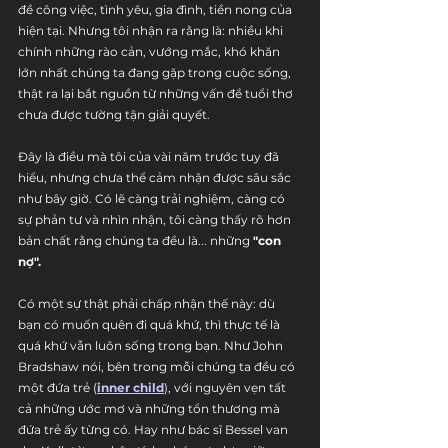
đề công việc, tình yêu, gia đình, tiền nong của 
hiện tại. Nhưng tôi nhận ra rằng là: nhiều khi 
chính những rào cản, vướng mắc, khó khăn 
lớn nhất chúng ta đang gặp trong cuộc sống, 
thật ra lại bắt nguồn từ những vấn đề tuổi thơ 
chưa được tường tận giải quyết.
Đây là điều mà tôi của vài năm trước tuy đã 
hiểu, nhưng chưa thể cảm nhận được sâu sắc 
như bây giờ. Có lẽ càng trải nghiệm, càng có 
sự phản tư và nhìn nhận, tôi càng thấy rõ hơn 
bản chất rằng chúng ta đều là... những 
"con 
nợ".
Có một sự thật phải chấp nhận thế này: dù 
bạn có muốn quên đi quá khứ, thì thực tế là 
quá khứ vẫn luôn sống trong bạn. Như John 
Bradshaw nói, bên trong mỗi chúng ta đều có 
một đứa trẻ (
inner child
), với nguyên vẹn tất 
cả những ước mơ và những tổn thương mà 
đứa trẻ ấy từng có. Hay như bác sĩ Bessel van 