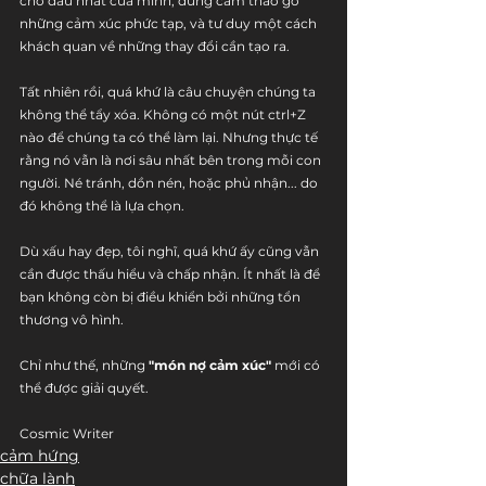
chỗ đau nhất của mình, dũng cảm tháo gỡ 
những cảm xúc phức tạp, và tư duy một cách 
khách quan về những thay đổi cần tạo ra.
Tất nhiên rồi, quá khứ là câu chuyện chúng ta 
không thể tẩy xóa. Không có một nút ctrl+Z 
nào để chúng ta có thể làm lại. Nhưng thực tế 
rằng nó vẫn là nơi sâu nhất bên trong mỗi con 
người. Né tránh, dồn nén, hoặc phủ nhận... do 
đó không thể là lựa chọn.
Dù xấu hay đẹp, tôi nghĩ, quá khứ ấy cũng vẫn 
cần được thấu hiểu và chấp nhận. Ít nhất là để 
bạn không còn bị điều khiển bởi những tổn 
thương vô hình.
Chỉ như thế, những 
"món nợ cảm xúc"
 mới có 
thể được giải quyết.
Cosmic Writer
cảm hứng
chữa lành