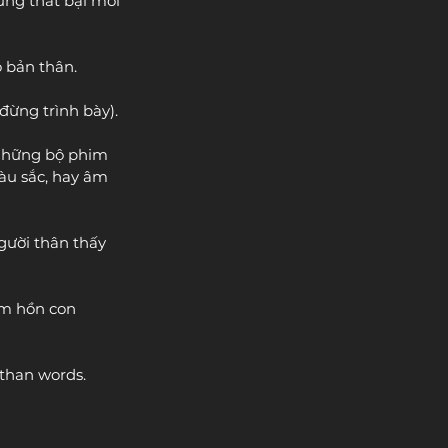
ưng thất bại mới 
o bản thân.
đừng trình bày). 
 những bộ phim 
àu sắc, hay âm 
gười thân thấy 
âm hồn con 
 than words.