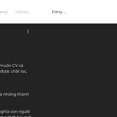
Đăng nhập
demy
Library
 muốn CV và 
được chắt lọc, 
là những thành 
nghĩa con người 