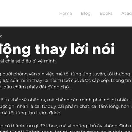
Home
Blog
Books
Aca
ọc
ộng thay lời nói
ải chia sẻ điều gì về mình.
 buổi phỏng vấn xin việc mà tôi từng ứng tuyển, tôi thường
 lực của mình thay lời nói: từ bố cục được sắp xếp, thông tin 
n, dấu chấm phẩy đặt đúng chỗ... 
tế tự khắc sẽ nhận ra, mà chẳng cần mình phải nói gì nhiều.
c ghi nhận là cái tư duy, cái phẩm chất, cái tấm lòng, hơn 
mà tôi từng thu lượm được. 
ng có thành tựu gì để khoe, mà vì những thứ ấy không định 