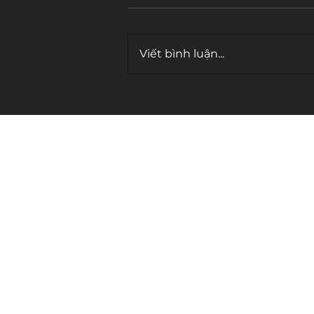
Viết bình luận...
Cái bẫy của "tần số cao"
contact.
cosmicwriter.vn@gmail.com
con người và vũ trụ
knowledge - mindset - inspiration