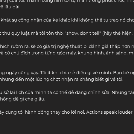
á trị của tôi. Thành công làm tôi tự mãn trong phút chốc, nh
ề lâu dài.
m khát sự công nhận của kẻ khác khi không thể tự trao nó ch
hứ quy luật mà tôi tôn thờ: "show, don't tell" (hãy thể hiện, 
hích rườm rà, sẽ có giá trị nghệ thuật bị đánh giá thấp hơn
ế và có chủ đích trong từng góc máy, khung hình, ánh sáng, m
 ngày cũng vậy. Tôi ít khi chia sẻ điều gì về mình. Bạn bè n
 nhưng đến một lúc họ chợt nhận ra chẳng biết gì về tôi.
u sử lai lịch của mình ta có thể dễ dàng chỉnh sửa. Nhưng t
không dễ gì che giấu.
y cùng tôi hành động thay cho lời nói. Actions speak louder