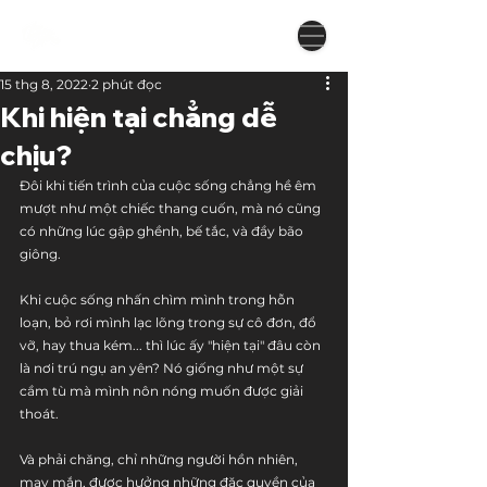
15 thg 8, 2022
2 phút đọc
Khi hiện tại chẳng dễ
chịu?
Đôi khi tiến trình của cuộc sống chẳng hề êm 
mượt như một chiếc thang cuốn, mà nó cũng 
có những lúc gập ghềnh, bế tắc, và đầy bão 
giông. 
Khi cuộc sống nhấn chìm mình trong hỗn 
loạn, bỏ rơi mình lạc lõng trong sự cô đơn, đổ 
vỡ, hay thua kém... thì lúc ấy "hiện tại" đâu còn 
là nơi trú ngụ an yên? Nó giống như một sự 
cầm tù mà mình nôn nóng muốn được giải 
thoát.
Và phải chăng, chỉ những người hồn nhiên, 
may mắn, được hưởng những đặc quyền của 