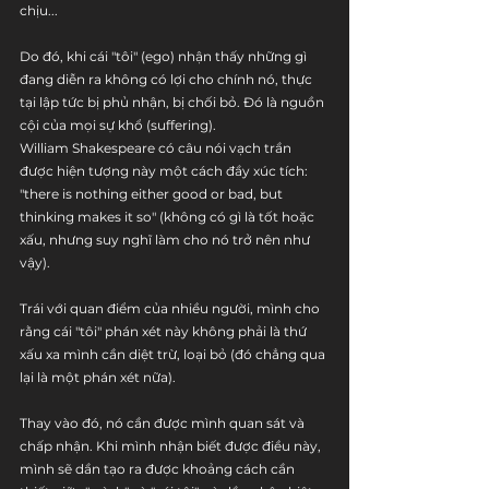
chịu... 
Do đó, khi cái "tôi" (ego) nhận thấy những gì 
đang diễn ra không có lợi cho chính nó, thực 
tại lập tức bị phủ nhận, bị chối bỏ. Đó là nguồn 
cội của mọi sự khổ (suffering).
William Shakespeare có câu nói vạch trần 
được hiện tượng này một cách đầy xúc tích: 
"there is nothing either good or bad, but 
thinking makes it so" (không có gì là tốt hoặc 
xấu, nhưng suy nghĩ làm cho nó trở nên như 
vậy).
Trái với quan điểm của nhiều người, mình cho 
rằng cái "tôi" phán xét này không phải là thứ 
xấu xa mình cần diệt trừ, loại bỏ (đó chẳng qua 
lại là một phán xét nữa). 
Thay vào đó, nó cần được mình quan sát và 
chấp nhận. Khi mình nhận biết được điều này, 
mình sẽ dần tạo ra được khoảng cách cần 