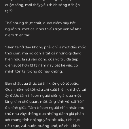
cuộc sống, mới thấy yêu thích sống ở "hiện 
tại"? 
Thế nhưng thực chất, quan điểm này bắt 
nguồn từ một cái nhìn thiếu trọn vẹn về khái 
niệm "hiện tại".
"Hiện tại" ở đây không phải chỉ là một dấu mốc 
thời gian, mà nó còn là tất cả những gì đang 
hiện hữu, là sự vận động của vũ trụ đã tiếp 
diễn suốt hơn 13 tỷ năm nay bất kể việc có 
mình tồn tại trong đó hay không. 
Bản chất của thực tại thì không có tốt-xấu. 
Quan niệm về tốt-xấu chỉ xuất hiện khi thực tại 
ấy được tâm trí con người diễn giải qua một 
lăng kính chủ quan, một lăng kính với cái "tôi" 
ở chính giữa. Tâm trí con người nhìn nhận mọi 
thứ như vậy: thông qua những đánh giá phán 
xét mang tính nhị nguyên: tốt-xấu, tích cực-
tiêu cực, vui-buồn, sướng-khổ, dễ chịu-khó 