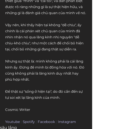
thiết giữa "mình" và "cái tôi", và dần phân biệt 
được rõ ràng những gì là sự thật hiện hữu, và 
những gì là đánh giá chủ quan của mình về nó. 
Vậy nên, khi thấy hiện tại không "dễ chịu", ấy 
chính là cái phán xét chủ quan của mình đã 
nhìn nhận nó qua lăng kính nhị nguyên "dễ 
chịu-khó chịu", như một cách để chối bỏ hiện 
tại, chối bỏ những gì đang thật sự diễn ra.
Nhưng sự thật là: mình không phải là cái lăng 
kính ấy. Đừng để mình bị đồng hóa với nó. Đó 
cũng không phải là lăng kính duy nhất hay 
phù hợp nhất. 
Để thật sự "sống ở hiện tại", do đó cần đến sự 
tự soi xét lại lăng kính của mình.
Cosmic Writer
Youtube
 | 
Spotify
 | 
Facebook
 | 
Instagram
sâu lắng