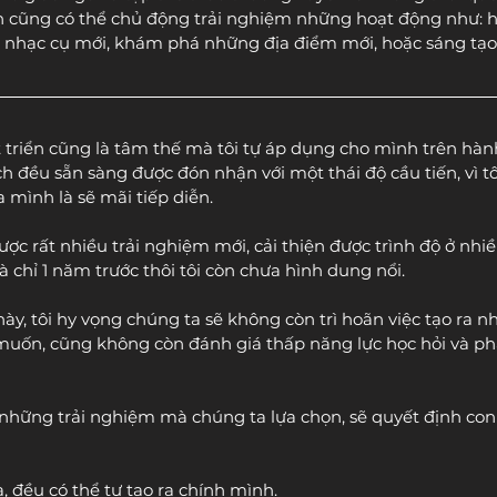
ạn cũng có thể chủ động trải nghiệm những hoạt động như: 
i nhạc cụ mới, khám phá những địa điểm mới, hoặc sáng tạo 
át triển cũng là tâm thế mà tôi tự áp dụng cho mình trên hàn
h đều sẵn sàng được đón nhận với một thái độ cầu tiến, vì tô
 mình là sẽ mãi tiếp diễn.
được rất nhiều trải nghiệm mới, cải thiện được trình độ ở nhiề
 chỉ 1 năm trước thôi tôi còn chưa hình dung nổi.
ày, tôi hy vọng chúng ta sẽ không còn trì hoãn việc tạo ra 
ốn, cũng không còn đánh giá thấp năng lực học hỏi và phá
những trải nghiệm mà chúng ta lựa chọn, sẽ quyết định con
a, đều có thể tự tạo ra chính mình.