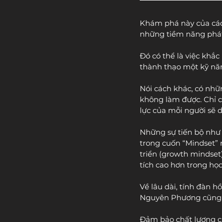
Khám phá này của các 
những tiềm năng phát 
Đó có thể là việc khắ
thành thạo một kỹ nă
Nói cách khác, có nhữ
không làm được. Chỉ cầ
lực của mỗi người sẽ 
Những sự tiến bộ như v
trong cuốn “Mindset” n
triển (growth mindset
tích cao hơn trong học
Về lâu dài, tính đàn h
Nguyên Phương cũng có
Đảm bảo chất lượng ch