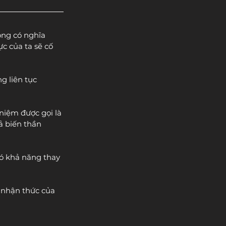
ông có nghĩa 
c của ta sẽ cố 
g liên tục 
niệm được gọi là 
hả biến thần 
có khả năng thay 
 nhận thức của 