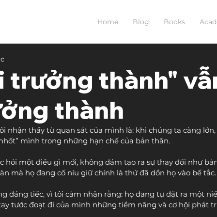
Home
Blog
Books
Aca
ọc
 trưởng thành" vẫ
ưởng thành
i nhận thấy từ quan sát của mình là: khi chúng ta càng lớn,
“nhốt” mình trong những hạn chế của bản thân.
 hỏi một điều gì mới, không dám tạo ra sự thay đổi như bả
àn mà họ đang cố níu giữ chính là thứ đã dồn họ vào bế tắc.
g đáng tiếc, vì tôi cảm nhận rằng: họ đang tự đặt ra một niề
 tay tước đoạt đi của mình những tiềm năng và cơ hội phát tr