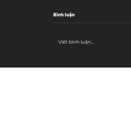
Bình luận
Viết bình luận...
Cái bẫy của "tần số cao"
contact.
cosmicwriter.vn@gmail.com