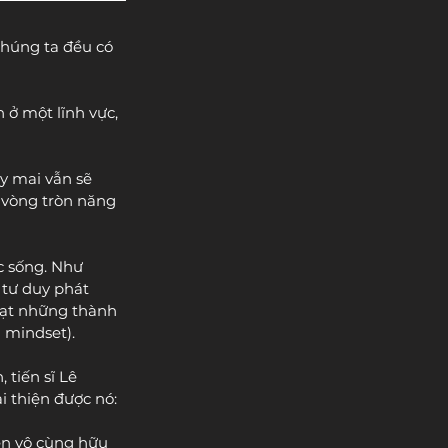
chúng ta đều có 
 ở một lĩnh vực, 
y mai vẫn sẽ 
ì vòng tròn năng 
c sống. Như 
 tư duy phát 
đạt những thành 
d mindset).
 tiến sĩ Lê 
i thiện được nó:
en vô cùng hữu 