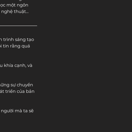
học một ngôn 
nghệ thuật...
h trình sáng tạo 
i tin rằng quá 
u khía cạnh, và 
những sự chuyển 
t triển của bản 
 người mà ta sẽ 