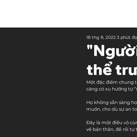
18 thg 8, 2022
3 phút đ
"Người
thể tr
Một đặc điểm chung tô
càng có xu hướng tự 
Họ không sẵn sàng học
muốn, cho dù sự an to
Đây là một điều vô cùn
về bản thân, để rồi tự