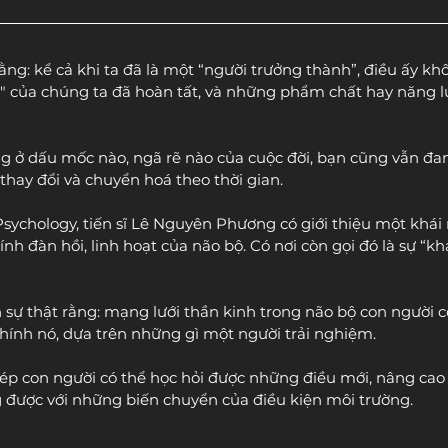
ng: kể cả khi ta đã là một “người trưởng thành”, điều ấy kh
" của chúng ta đã hoàn tất, và những phẩm chất hay năng lự
g ở dấu mốc nào, ngã rẽ nào của cuộc đời, bạn cũng vẫn đan
 thay đổi và chuyển hoá theo thời gian.
Psychology, tiến sĩ Lê Nguyên Phương có giới thiệu một khái 
tính đàn hồi, linh hoạt của não bộ. Có nơi còn gọi đó là sự “k
 sự thật rằng: mạng lưới thần kinh trong não bộ con người 
i chính nó, dựa trên những gì một người trải nghiệm.
hép con người có thể học hỏi được những điều mới, nâng cao
g được với những biến chuyển của điều kiện môi trường.