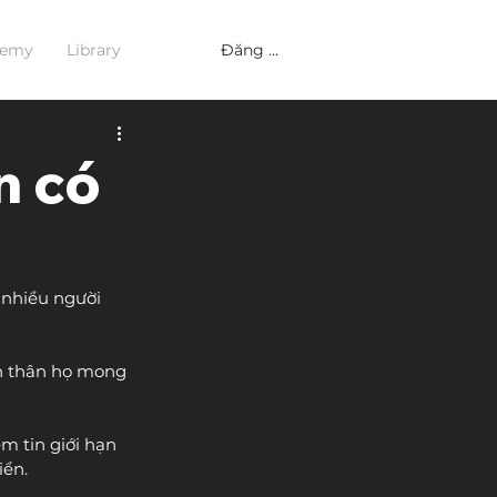
Đăng nhập
demy
Library
n có
 nhiều người 
n thân họ mong 
m tin giới hạn 
iển.