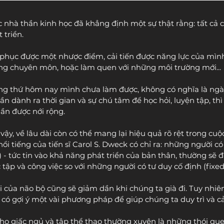
nhà thần kinh học đã khẳng định một sự thật rằng: tất cả 
triển.
c phục được một nhược điểm, cải tiến được năng lực của mình
ng chuyên môn, hoặc làm quen với những môi trường mới...
ng thứ hôm nay mình chưa làm được, không có nghĩa là ngà
n dành ra thời gian và sự chú tâm để học hỏi, luyện tập, th
dần được nới rộng.
ậy, về lâu dài còn có thể mang lại hiệu quả rõ rệt trong cuộ
ổi tiếng của tiến sĩ Carol S. Dweck có chỉ ra: những người có
) - tức tin vào khả năng phát triển của bản thân, thường sẽ 
 tập và công việc so với những người có tư duy cố định (fixe
ồi của não bộ cũng sẽ giảm dần khi chúng ta già đi. Tuy nhiên,
 gợi ý một vài phương pháp để giúp chúng ta duy trì và cả
o giấc ngủ và tập thể thao thường xuyên là những thói qu