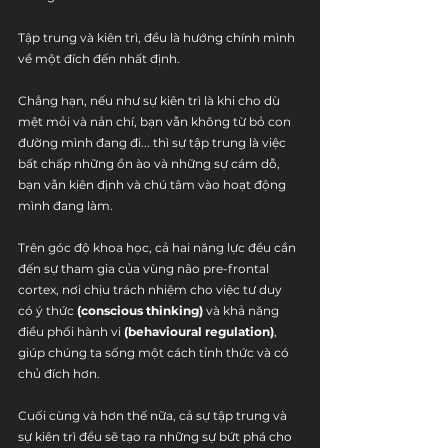
Tập trung và kiên trì, đều là hướng chính mình 
về một đích đến nhất định.
Chẳng hạn, nếu như sự kiên trì là khi cho dù 
mệt mỏi và nản chí, bạn vẫn không từ bỏ con 
đường mình đang đi... thì sự tập trung là việc 
bất chấp những ồn ào và những sự cám dỗ, 
bạn vẫn kiên định và chú tâm vào hoạt động 
mình đang làm.
Trên góc độ khoa học, cả hai năng lực đều cần 
đến sự tham gia của vùng não pre-frontal 
cortex, nơi chịu trách nhiệm cho việc tư duy 
có ý thức 
(conscious thinking)
 và khả năng 
điều phối hành vi 
(behavioural regulation)
, 
giúp chúng ta sống một cách tỉnh thức và có 
chủ đích hơn.
Cuối cùng và hơn thế nữa, cả sự tập trung và 
sự kiên trì đều sẽ tạo ra những sự bứt phá cho 