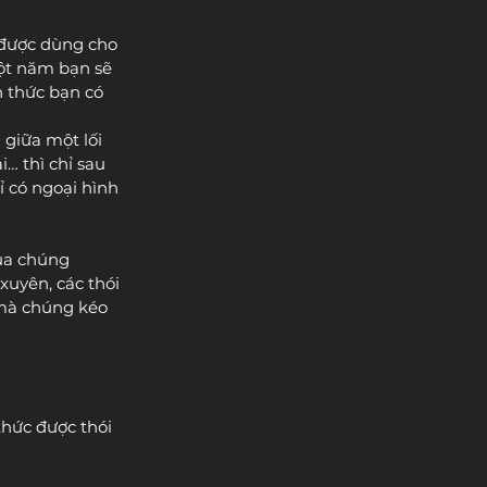
được dùng cho 
một năm bạn sẽ 
 thức bạn có 
giữa một lối 
i… thì chỉ sau 
ỉ có ngoại hình 
ủa chúng 
xuyên, các thói 
 mà chúng kéo 
hức được thói 