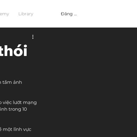
Đăng nhập
demy
Library
thói
ận tầm ảnh 
 việc lướt mạng 
ình trong 10 
 một lĩnh vực 