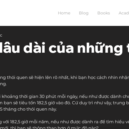
Home
Blog
Books
Aca
ọc
 lâu dài của những 
ững thói quen sẽ hiện lên rõ nhất, khi bạn học cách nhìn nh
ng.
 khoảng thời gian 30 phút mỗi ngày, nếu như được dành cho
 bạn sẽ tiêu tốn 182,5 giờ vào đó. Cứ duy trì như vậy, trung b
5 tháng cho thói quen này. 
 với 182,5 giờ mỗi năm, nếu như được dành ra để tìm hiểu về
mới, thì bạn sẽ thông thạo hơn ở mức độ nào?