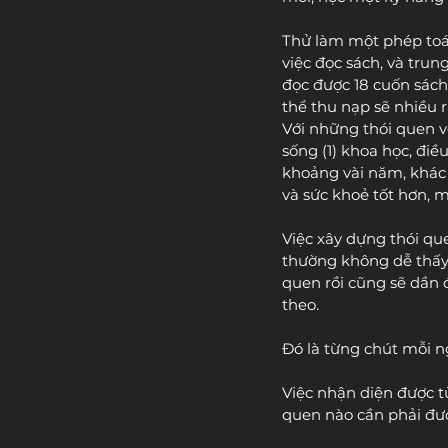
Thử làm một phép toá
việc đọc sách, và tru
đọc được 18 cuốn sách
thể thu nạp sẽ nhiều 
Với những thói quen v
sống (1) khoa học, điều
khoảng vài năm, khác b
và sức khoẻ tốt hơn, m
Việc xây dựng thói q
thường không dễ thấy n
quen rồi cũng sẽ dần đ
theo. 
Đó là từng chút mỗi n
Việc nhận diện được t
quen nào cần phải đượ