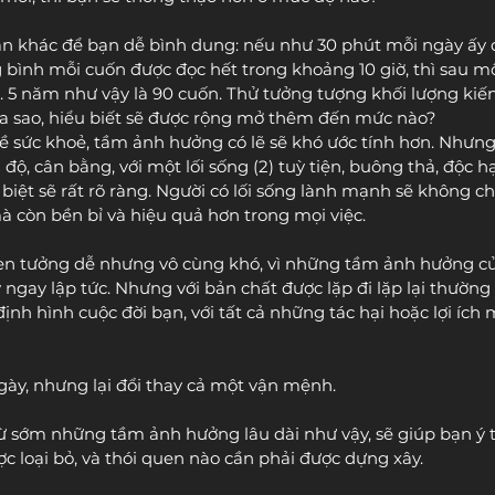
n khác để bạn dễ bình dung: nếu như 30 phút mỗi ngày ấy 
ng bình mỗi cuốn được đọc hết trong khoảng 10 giờ, thì sau 
. 5 năm như vậy là 90 cuốn. Thử tưởng tượng khối lượng kiến
ra sao, hiểu biết sẽ được rộng mở thêm đến mức nào?
ề sức khoẻ, tầm ảnh hưởng có lẽ sẽ khó ước tính hơn. Nhưng 
 độ, cân bằng, với một lối sống (2) tuỳ tiện, buông thả, độc hạ
iệt sẽ rất rõ ràng. Người có lối sống lành mạnh sẽ không ch
à còn bền bỉ và hiệu quả hơn trong mọi việc.
uen tưởng dễ nhưng vô cùng khó, vì những tầm ảnh hưởng c
gay lập tức. Nhưng với bản chất được lặp đi lặp lại thường 
ịnh hình cuộc đời bạn, với tất cả những tác hại hoặc lợi ích
gày, nhưng lại đổi thay cả một vận mệnh.
ừ sớm những tầm ảnh hưởng lâu dài như vậy, sẽ giúp bạn ý t
c loại bỏ, và thói quen nào cần phải được dựng xây.