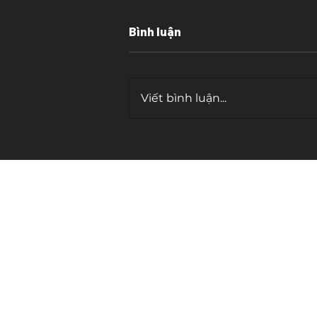
Bình luận
Viết bình luận...
Cái bẫy của "tần số cao"
contact.
cosmicwriter.vn@gmail.com