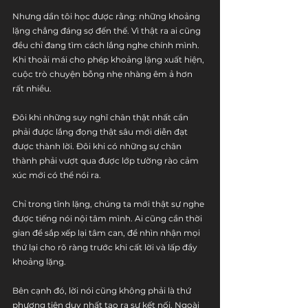
Nhưng dần tôi học được rằng: những khoảng 
lặng chẳng đáng sợ đến thế. Vì thật ra ai cũng 
đều chỉ đang tìm cách lắng nghe chính mình. 
Khi thoải mái cho phép khoảng lặng xuất hiện, 
cuộc trò chuyện bỗng nhẹ nhàng êm ả hơn 
rất nhiều.
Đôi khi những suy nghĩ chân thật nhất cần 
phải được lắng đọng thật sâu mới diễn đạt 
được thành lời. Đôi khi có những sự chân 
thành phải vượt qua được lớp tường rào cảm 
xúc mới có thể nói ra.
Chỉ trong tĩnh lặng, chúng ta mới thật sự nghe 
được tiếng nói nội tâm mình. Ai cũng cần thời 
gian để sắp xếp lại tâm can, để nhìn nhận mọi 
thứ lại cho rõ ràng trước khi cất lời và lấp đầy 
khoảng lặng.
Bên cạnh đó, lời nói cũng không phải là thứ 
phương tiện duy nhất tạo ra sự kết nối. Ngoài 