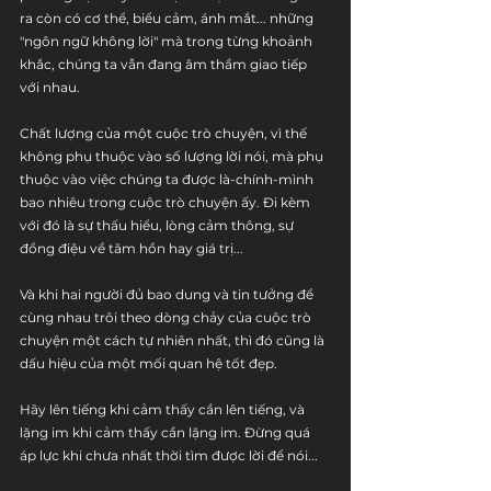
ra còn có cơ thể, biểu cảm, ánh mắt... những 
"ngôn ngữ không lời" mà trong từng khoảnh 
khắc, chúng ta vẫn đang âm thầm giao tiếp 
với nhau.
Chất lượng của một cuộc trò chuyện, vì thế 
không phụ thuộc vào số lượng lời nói, mà phụ 
thuộc vào việc chúng ta được là-chính-mình 
bao nhiêu trong cuộc trò chuyện ấy. Đi kèm 
với đó là sự thấu hiểu, lòng cảm thông, sự 
đồng điệu về tâm hồn hay giá trị...
Và khi hai người đủ bao dung và tin tưởng để 
cùng nhau trôi theo dòng chảy của cuộc trò 
chuyện một cách tự nhiên nhất, thì đó cũng là 
dấu hiệu của một mối quan hệ tốt đẹp.
Hãy lên tiếng khi cảm thấy cần lên tiếng, và 
lặng im khi cảm thấy cần lặng im. Đừng quá 
áp lực khi chưa nhất thời tìm được lời để nói...