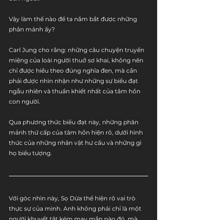
Vậy làm thế nào để ta nắm bắt được những 
phân mảnh ấy?
Carl Jung cho rằng: những câu chuyện truyền 
miệng của loài người thuở sơ khai, không nên 
chỉ được hiểu theo đúng nghĩa đen, mà cần 
phải được nhìn nhận như những sự biểu đạt 
ngẫu nhiên và thuần khiết nhất của tâm hồn 
con người.
Qua phương thức biểu đạt này, những phân 
mảnh thứ cấp của tâm hồn hiện rõ, dưới hình 
thức của những nhân vật hư cấu và những gì 
họ biểu tượng.
Với góc nhìn này, Sọ Dừa thể hiện rõ vai trò 
thực sự của mình. Anh không phải chỉ là một 
người khuyết tật kém may mắn nào đó, mà 