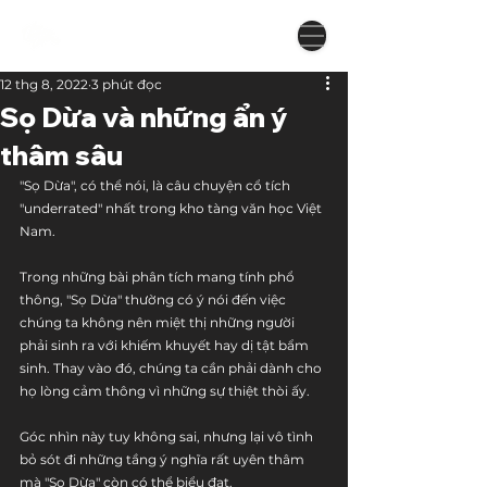
12 thg 8, 2022
3 phút đọc
Sọ Dừa và những ẩn ý
thâm sâu
"Sọ Dừa", có thể nói, là câu chuyện cổ tích 
"underrated" nhất trong kho tàng văn học Việt 
Nam.
Trong những bài phân tích mang tính phổ 
thông, "Sọ Dừa" thường có ý nói đến việc 
chúng ta không nên miệt thị những người 
phải sinh ra với khiếm khuyết hay dị tật bẩm 
sinh. Thay vào đó, chúng ta cần phải dành cho 
họ lòng cảm thông vì những sự thiệt thòi ấy.
Góc nhìn này tuy không sai, nhưng lại vô tình 
bỏ sót đi những tầng ý nghĩa rất uyên thâm 
mà "Sọ Dừa" còn có thể biểu đạt.