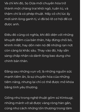
Và chỉ khi đó, Sọ Dừa mới chuyển hóa trở 
thành một chàng trai khôi ngô, tuấn tú, và 
thậm chí là có phép thuật. Mấy cô chị lúc ấy 
mới sinh lòng ganh tị, vì đã bỏ lỡ cơ hội để có 
được anh.
Điều đó cũng có nghĩa, khi đối diện với những 
khuyết điểm của bản thân, hãy đừng chối bỏ, 
khinh miệt, hay dồn nén nó để những rạn nứt 
còn càng bị khắc sâu. Thay vào đó, hãy sẵn 
sàng chấp nhận và dành lòng bao dung cho 
chính bản thân.
Đằng sau những vụn vỡ, là những nguồn sức 
mạnh tiềm ẩn, là sự chuyển hóa của những 
tiềm năng, nhưng lại chỉ có thể được mở khóa 
bằng tình yêu thương.
Giống như trong nghệ thuật gốm sứ Kintsugi, 
những mảnh vỡ sẽ được vàng ròng hàn gắn, 
cũng như cách những tổn thương trong tâm 