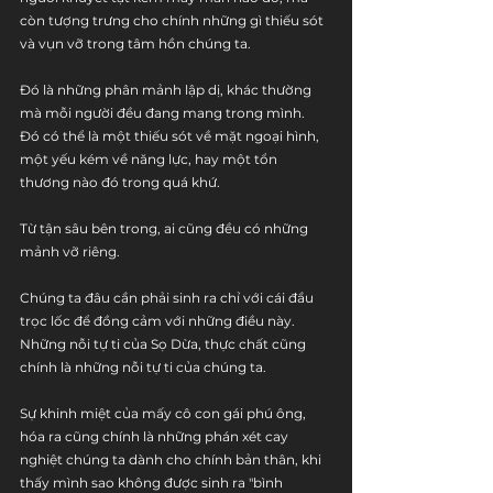
còn tượng trưng cho chính những gì thiếu sót 
và vụn vỡ trong tâm hồn chúng ta.
Đó là những phân mảnh lập dị, khác thường 
mà mỗi người đều đang mang trong mình.
Đó có thể là một thiếu sót về mặt ngoại hình, 
một yếu kém về năng lực, hay một tổn 
thương nào đó trong quá khứ.
Từ tận sâu bên trong, ai cũng đều có những 
mảnh vỡ riêng.
Chúng ta đâu cần phải sinh ra chỉ với cái đầu 
trọc lốc để đồng cảm với những điều này. 
Những nỗi tự ti của Sọ Dừa, thực chất cũng 
chính là những nỗi tự ti của chúng ta.
Sự khinh miệt của mấy cô con gái phú ông, 
hóa ra cũng chính là những phán xét cay 
nghiệt chúng ta dành cho chính bản thân, khi 
thấy mình sao không được sinh ra "bình 