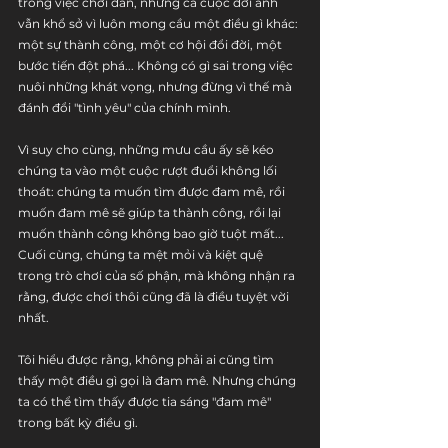
trong việc chơi đàn, nhưng cả cuộc đời anh 
vẫn khổ sở vì luôn mong cầu một điều gì khác: 
một sự thành công, một cơ hội đổi đời, một 
bước tiến đột phá... Không có gì sai trong việc 
nuôi những khát vọng, nhưng đừng vì thế mà 
đánh đổi "tình yêu" của chính mình. 
Vì suy cho cùng, những mưu cầu ấy sẽ kéo 
chúng ta vào một cuộc rượt đuổi không lối 
thoát: chúng ta muốn tìm được đam mê, rồi 
muốn đam mê sẽ giúp ta thành công, rồi lại 
muốn thành công không bao giờ tuột mất... 
Cuối cùng, chúng ta mệt mỏi và kiệt quệ 
trong trò chơi của số phận, mà không nhận ra 
rằng, được chơi thôi cũng đã là điều tuyệt vời 
nhất.
Tôi hiểu được rằng, không phải ai cũng tìm 
thấy một điều gì gọi là đam mê. Nhưng chúng 
ta có thể tìm thấy được tia sáng "đam mê" 
trong bất kỳ điều gì. 