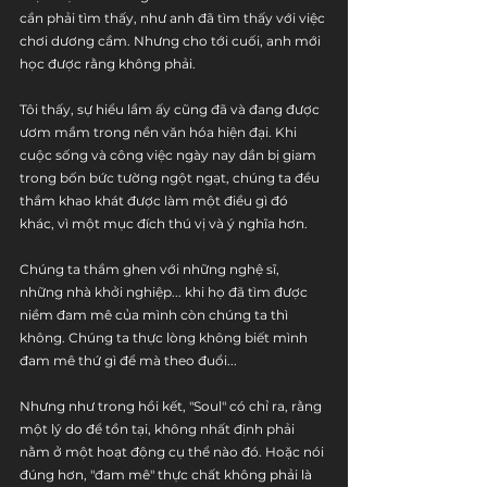
cần phải tìm thấy, như anh đã tìm thấy với việc 
chơi dương cầm. Nhưng cho tới cuối, anh mới 
học được rằng không phải.
Tôi thấy, sự hiểu lầm ấy cũng đã và đang được 
ươm mầm trong nền văn hóa hiện đại. Khi 
cuộc sống và công việc ngày nay dần bị giam 
trong bốn bức tường ngột ngạt, chúng ta đều 
thầm khao khát được làm một điều gì đó 
khác, vì một mục đích thú vị và ý nghĩa hơn. 
Chúng ta thầm ghen với những nghệ sĩ, 
những nhà khởi nghiệp... khi họ đã tìm được 
niềm đam mê của mình còn chúng ta thì 
không. Chúng ta thực lòng không biết mình 
đam mê thứ gì để mà theo đuổi...
Nhưng như trong hồi kết, "Soul" có chỉ ra, rằng 
một lý do để tồn tại, không nhất định phải 
nằm ở một hoạt động cụ thể nào đó. Hoặc nói 
đúng hơn, "đam mê" thực chất không phải là 