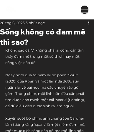
20 thg 6, 2023
3 phút đọc
Sống không có đam mê
thì sao?
Không sao cả. Vì không phải ai cũng cần tìm 
thấy đam mê trong một sở thích hay một 
công việc nào đó. 
Ngày hôm qua tôi xem lại bộ phim "Soul" 
(2020) của Pixar, và một lần nữa được suy 
ngẫm lại về bài học mà câu chuyện ấy gửi 
gắm. Trong phim, mỗi linh hồn đều cần phải 
tìm được cho mình một cái "spark" (tia sáng), 
để đủ điều kiện được sinh ra làm người.
Xuyên suốt bộ phim, anh chàng Joe Gardner 
lầm tưởng rằng "spark" là một niềm đam mê, 
một mục đích sống nào đó mà mỗi linh hồn 