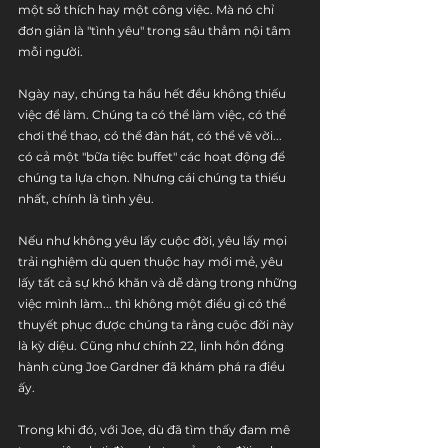
một sở thích hay một công việc. Mà nó chỉ 
đơn giản là "tình yêu" trong sâu thẳm nội tâm 
mỗi người.
Ngày nay, chúng ta hầu hết đều không thiếu 
việc để làm. Chúng ta có thể làm việc, có thể 
chơi thể thao, có thể đàn hát, có thể vẽ vời... 
có cả một "bữa tiệc buffet" các hoạt động để 
chúng ta lựa chọn. Nhưng cái chúng ta thiếu 
nhất, chính là tình yêu. 
Nếu như không yêu lấy cuộc đời, yêu lấy mọi 
trải nghiệm dù quen thuộc hay mới mẻ, yêu 
lấy tất cả sự khó khăn và dễ dàng trong những 
việc mình làm... thì không một điều gì có thể 
thuyết phục được chúng ta rằng cuộc đời này 
là kỳ diệu. Cũng như chính 22, linh hồn đồng 
hành cùng Joe Gardner đã khám phá ra điều 
ấy.
Trong khi đó, với Joe, dù đã tìm thấy đam mê 