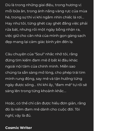
Dù là trong những giai điệu, trong hương vị 
mỗi bữa ăn, trong ánh nắng vàng rực của mùa 
hè, trong sự thi vị khi ngắm nhìn chiếc lá rơi... 
Hay như tôi, từng ghét cay ghét đắng việc phải 
rửa bát, nhưng rồi một ngày bỗng nhận ra, 
việc giữ cho căn nhà của mình gọn gàng sạch 
đẹp mang lại cảm giác bình yên đến lạ.
Câu chuyện của "Soul" nhắc nhở tôi, rằng 
đừng tìm kiếm đam mê ở bất kì đâu khác 
ngoài nội tâm của chính mình. Miễn sao 
chúng ta sẵn sàng mở lòng, cho phép trái tim 
mình rung động, say mê và tận hưởng từng 
ngày được sống... thì khi ấy, "đam mê" tự rồi sẽ 
sáng lên trong từng khoảnh khắc...
Hoặc, có thể chỉ cần được hiểu đơn giản, rằng 
đó là niềm đam mê dành cho cuộc đời. Tôi 
nghĩ, vậy là đủ.
Cosmic Writer