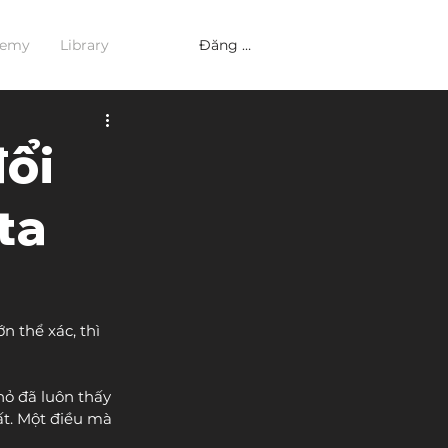
Đăng nhập
demy
Library
đổi
ta
 thể xác, thì 
hỏ đã luôn thấy 
t. Một điều mà 