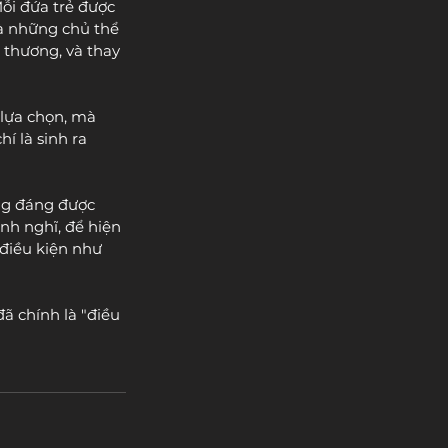
ỗi đứa trẻ được 
là những chủ thể 
 thương, và thay 
 lựa chọn, mà 
í là sinh ra 
ng đáng được 
nh nghĩ, để hiện 
điều kiện như 
ã chính là "điều 