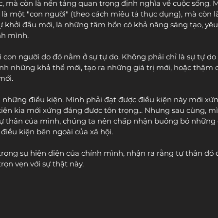
ọc, mà còn là nền tảng quan trọng định nghĩa về cuộc sống. M
ỉ là một "con người" (theo cách miêu tả thực dụng), mà còn 
sự khởi đầu mới, là những tâm hồn có khả năng sáng tạo, yêu
nh mình. 
 con người do đó nằm ở sự tự do. Không phải chỉ là sự tự do
ành những khả thể mới, tạo ra những giá trị mới, hoặc thậm ch
mới.
 những điều kiện. Mình phải đạt được điều kiện này mới xứ
kiện kia mới xứng đáng được tôn trọng... Nhưng sau cùng, mì
 tự thân của mình, chúng ta nên chấp nhận buông bỏ những 
 điều kiện bên ngoài của xã hội. 
trọng sự hiện diện của chính mình, nhận ra rằng tự thân đó đ
trọn vẹn với sự thật này.