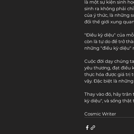
là một sự kiện sinh h
sinh ra không phải ch
của ý thức, là những 
đổi thế giới xung qua
"Điều kỳ diệu" của mỗi
còn là tự do để trở th
những "điều kỳ diệu" 
Cuộc đời dạy chúng ta
yêu thương, đạt điều 
thực hóa được giá trị
vậy. Đặc biệt là những
Thay vào đó, hãy trân 
kỳ diệu", và sống thật 
Cosmic Writer