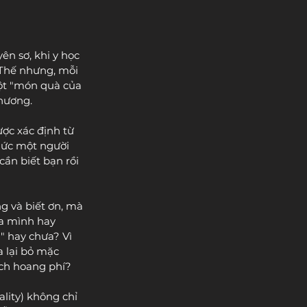
n sơ, khi y học 
 Thế nhưng, mỗi 
ột "món quà của 
thương.
ợc xác định từ 
mức một người 
ần biết bạn rồi 
g và biết ơn, mà 
ủa mình hay 
" hay chưa? Vì 
 lại bỏ mặc 
ch hoang phí?
lity) không chỉ 