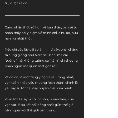
trụ được ra đời.
Càng nhận thức rõ hơn về bản thân, bạn sẽ tự 
nhận thấy cái ý niệm về mình chỉ là hư ảo, hữu 
hạn, và nhất thời.
Nếu chỉ yêu lấy cái ảo ảnh như vậy, phải chăng 
ta cũng giống như Narcissus: chỉ mê cái 
"tướng" mà không tường cái "tâm", chỉ thương 
phần ngọn mà quên mất gốc rễ?
Và do đó, ở một tầng ý nghĩa sâu rộng nhất, 
vẹn toàn nhất, yêu thương "bản thân", chính là 
yêu lấy sự tồn tại đầy huyền diệu của mình.
Vì sự tồn tại ấy là cội nguồn, là nền tảng của 
vạn vật, là sự kết nối đồng nhất giữa thế giới 
bên ngoài với thế giới bên trong.