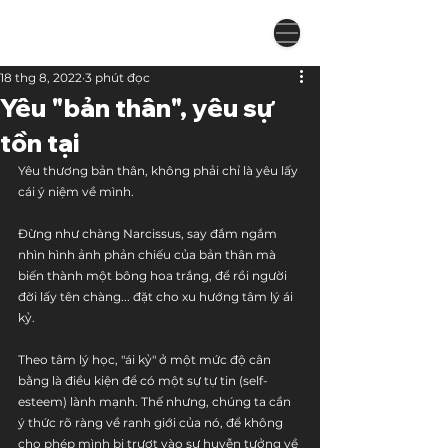
18 thg 8, 2022
3 phút đọc
Yêu "bản thân", yêu sự
tồn tại
Yêu thương bản thân, không phải chỉ là yêu lấy 
cái ý niệm về mình.
Đừng như chàng Narcissus, say đắm ngắm 
nhìn hình ảnh phản chiếu của bản thân mà 
biến thành một bông hoa trắng, để rồi người 
đời lấy tên chàng... đặt cho xu hướng tâm lý ái 
kỷ.
Theo tâm lý học, "ái kỷ" ở một mức độ cân 
bằng là điều kiện để có một sự tự tin (self-
esteem) lành mạnh. Thế nhưng, chúng ta cần 
ý thức rõ ràng về ranh giới của nó, để không 
cho phép mình bị trượt vào sự huyễn tưởng về 