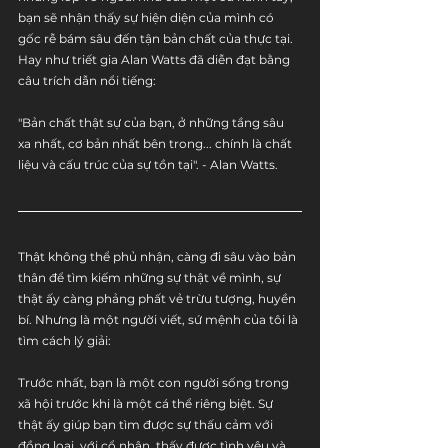
bạn sẽ nhận thấy sự hiện diện của mình có 
gốc rễ bám sâu đến tận bản chất của thực tại. 
Hay như triết gia Alan Watts đã diễn đạt bằng 
câu trích dẫn nổi tiếng:
"Bản chất thật sự của bạn, ở những tầng sâu 
xa nhất, cơ bản nhất bên trong... chính là chất 
liệu và cấu trúc của sự tồn tại". - Alan Watts.
Thật không thể phủ nhận, càng đi sâu vào bản 
thân để tìm kiếm những sự thật về mình, sự 
thật ấy càng phảng phất vẻ trừu tượng, huyền 
bí. Nhưng là một người viết, sứ mệnh của tôi là 
tìm cách lý giải:
Trước nhất, bạn là một con người sống trong 
xã hội trước khi là một cá thể riêng biệt. Sự 
thật ấy giúp bạn tìm được sự thấu cảm với 
đồng loại, với cổ nhân, thấy được tình yêu và 