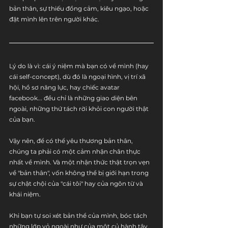
bản thân, sự thiếu đồng cảm, kiêu ngạo, hoặc 
đặt mình lên trên người khác.
Lý do là vì: cái ý niệm mà bạn có về mình (hay 
cái self-concept), dù đó là ngoại hình, vị trí xã 
hội, hồ sơ năng lực, hay chiếc avatar 
facebook... đều chỉ là những giao diện bên 
ngoài, những thứ tách rời khỏi con người thật 
của bạn.
Vậy nên, để có thể yêu thương bản thân, 
chúng ta phải có một cảm nhận chân thực 
nhất về mình. Và một nhận thức thật trọn vẹn 
về "bản thân", vốn không thể bị giới hạn trong 
sự chật chội của "cái tôi" hay của ngôn từ và 
khái niệm.
Khi bạn tự soi xét bản thể của mình, bóc tách 
những lớp vỏ ngoài như của một củ hành tây, 