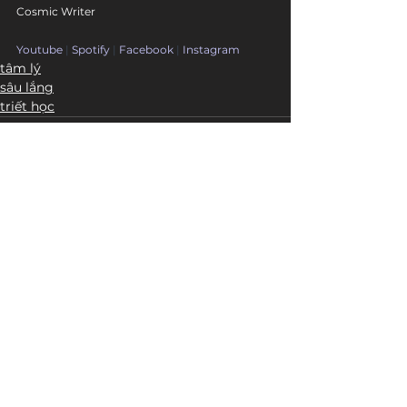
Cosmic Writer
Youtube
 | 
Spotify
 | 
Facebook
 | 
Instagram
tâm lý
sâu lắng
triết học
Bài đăng liên quan