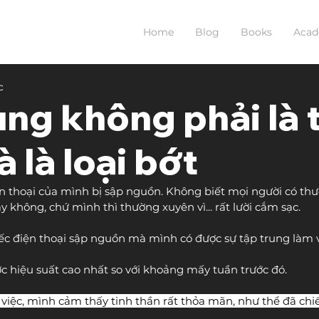
Home
Blog
Books
Aca
c
ung không phải là
 là loại bớt
ện thoại của mình bị sập nguồn. Không biết mọi người có th
ậy không, chứ mình thì thường xuyên vì... rất lười cắm sạc.
c điện thoại sập nguồn mà mình có được sự tập trung làm vi
ợc hiệu suất cao nhất so với khoảng mấy tuần trước đó.
việc, mình cảm thấy tinh thần rất thỏa mãn, như thể đã chi