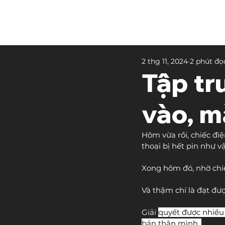
2 thg 11, 2024
2 phút đọ
Tập tr
vào, mà
Hôm vừa rồi, chiếc đi
thoại bị hết pin như v
Xong hôm đó, nhờ chiế
Và thậm chí là đạt đư
Giải 
quyết được nhiều 
bản thân mình. 