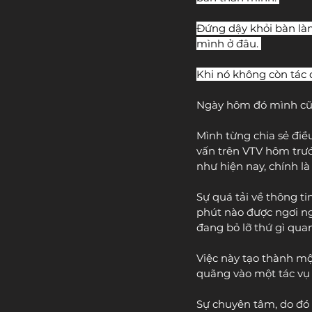
Đứng dậy khỏi bàn làm
mình ở đâu. 
Khi nó không còn tác 
Ngày hôm đó mình cũn
Mình từng chia sẻ điều
vấn trên VTV hôm trước
như hiện nay, chính l
Sự quá tải về thông t
phút nào được ngơi ngh
đang bỏ lỡ thứ gì quan
Việc này tạo thành một
quãng vào một tác vụ 
Sự chuyên tâm, do đó t