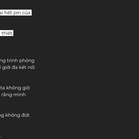
 hết pin của 
thiết.
ng trình phỏng 
giới đa kết nối 
 ta không giờ 
o rằng mình 
ung không đứt 
.