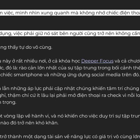
 việc, mình nhìn xung quanh mà không nhớ chiếc điện thoại
dụng, việc phải giữ nó sát bên người cũng trở nên không cần 
g thấy tự do vô cùng.
 này ở rất nhiều nơi, ở cả khóa học 
Deeper Focus
 và cả chươ
, đó là: rào cản lớn nhất của sự tập trung trong bối cảnh thế 
à chiếc smartphone và những ứng dụng social media trên đó.
in lẫn những áp lực phải cập nhật chúng khiến tâm trí chúng
ỉ, thậm chí cứ ít lâu lại phải mở điện thoại ra check vì nỗi l
 trọng. 
 vòng lặp về hành vi, và nó khiến cho việc duy trì sự tập tr
nào đó trở nên khó khăn.
rở thành một dạng tài sản về năng lực có giá trị vô cùng lớn