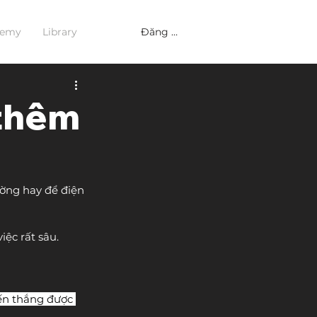
Đăng nhập
demy
Library
 thêm
ường hay để điện 
ệc rất sâu. 
ến thắng được 