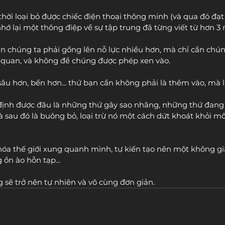
thời loại bỏ được chiếc điện thoại thông minh (và qua đó đạt
hớ lại một thông điệp về sự tập trung đã từng viết từ hơn 3
n chúng ta phải gồng lên nỗ lực nhiều hơn, mà chỉ cần chúng
 quan, và không để chúng được phép xen vào. 
sâu hơn, bền hơn... thứ bạn cần không phải là thêm vào, mà là
định được đâu là những thứ gây sao nhãng, những thứ đang 
và sau đó là buông bỏ, loại trừ nó một cách dứt khoát khỏi m
 hóa thế giới xung quanh mình, tự kiến tạo nên một không gi
ồn ào hỗn tạp...
ng sẽ trở nên tự nhiên và vô cùng đơn giản.