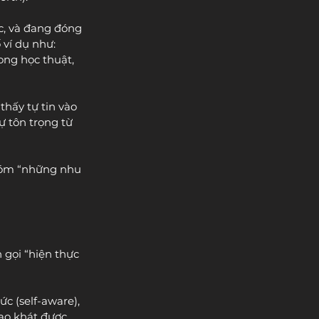
c, và đang đóng 
ví dụ như: 
ong học thuật, 
hấy tự tin vào 
ự tôn trọng từ 
hóm “những nhu 
 gọi “hiện thực 
c (self-aware), 
ao khát được 