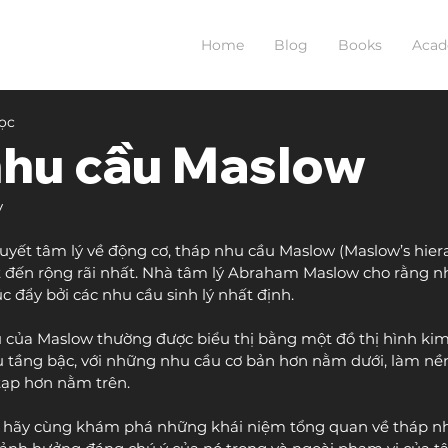
Home
Blog
Books
Aca
đọc
nhu cầu Maslow
y
uyết tâm lý về động cơ, tháp nhu cầu Maslow (Maslow’s hiera
ết đến rộng rãi nhất. Nhà tâm lý Abraham Maslow cho rằng 
 đẩy bởi các nhu cầu sinh lý nhất định.
 của Maslow thường được biểu thị bằng một đồ thị hình kim
 tầng bậc, với những nhu cầu cơ bản hơn nằm dưới, làm nề
ạp hơn nằm trên.
y, hãy cùng khám phá những khái niệm tổng quan về tháp n