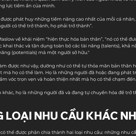
g lực tiềm ẩn của mình.
 được phát huy những tiềm năng cao nhất của mỗi cá nhân, 
gười có thể trở thành, họ phải trở thành”.
aslow về khái niệm “hiện thực hóa bản thân”, “nó có thể đư
 khai thác và tận dụng toàn bộ các tài năng (talents), khả n
m năng (potentials) mà một người sở hữu."
àm được như vậy, dường như có thể tự thỏa mãn bản thân họ
t mà họ có thể làm. Họ là những người đã hoặc đang phát tr
ầm vóc trọn vẹn và hoàn thiện nhất mà họ có thể chạm đến.
 khác, họ là những người đã và đang tự chuyển hóa để trở 
NG LOẠI NHU CẦU KHÁC N
ó thể được phân chia thành hai loại nhu cầu: những nhu cầ