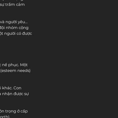
 sự trầm cảm 
 và người yêu… 
 đội nhóm cộng 
ột người có được 
c nể phục. Một 
 (esteem needs) 
i khác. Con 
 nhận được sự 
n trọng ở cấp 
orth).