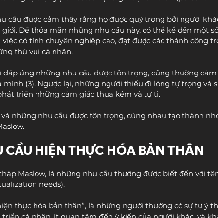
u cầu được cảm thấy rằng họ được quý trọng bởi người khá
ế giới. Để thỏa mãn những nhu cầu này, có thể kể đến một số 
 việc có tính chuyên nghiệp cao, đạt được các thành công tr
ững thú vui cá nhân.
 đáp ứng những nhu cầu được tôn trọng, cũng thường cảm t
a mình (3). Ngược lại, những người thiếu đi lòng tự trọng và s
phát triển những cảm giác thua kém và tự ti.
 và những nhu cầu được tôn trọng, cùng nhau tạo thành n
Maslow.
U CẦU HIỆN THỰC HÓA BẢN THÂN
 tháp Maslow, là những nhu cầu thường được biết đến với tên
tualization needs).
ện thực hóa bản thân”, là những người thường có sự tự ý thứ
triển cá nhân, ít quan tâm đến ý kiến của người khác, và kh