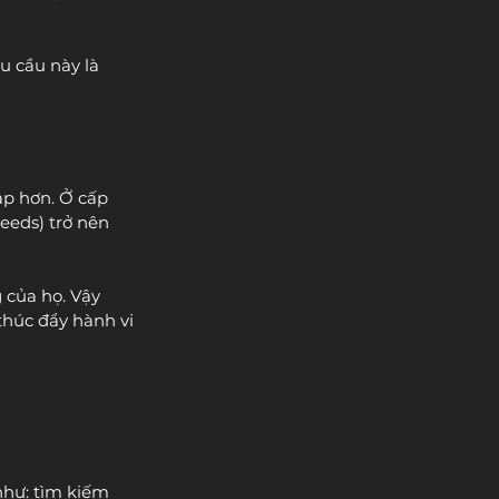
u cầu này là 
ạp hơn. Ở cấp 
eeds) trở nên 
 của họ. Vậy 
thúc đẩy hành vi 
như: tìm kiếm 