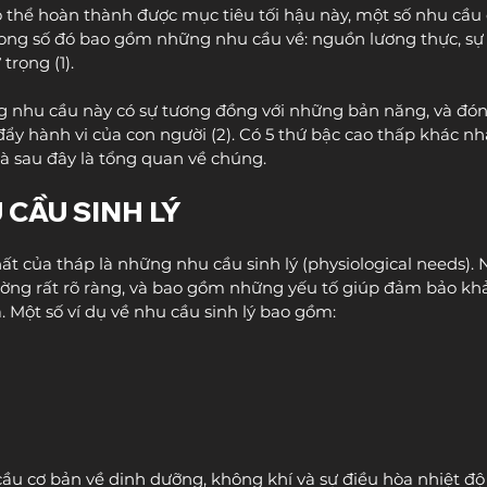
có thể hoàn thành được mục tiêu tối hậu này, một số nhu cầu
ong số đó bao gồm những nhu cầu về: nguồn lương thực, sự a
trọng (1).
 nhu cầu này có sự tương đồng với những bản năng, và đóng
đẩy hành vi của con người (2). Có 5 thứ bậc cao thấp khác n
à sau đây là tổng quan về chúng.
U CẦU SINH LÝ
 của tháp là những nhu cầu sinh lý (physiological needs).
ờng rất rõ ràng, và bao gồm những yếu tố giúp đảm bảo khả
. Một số ví dụ về nhu cầu sinh lý bao gồm:
u cơ bản về dinh dưỡng, không khí và sự điều hòa nhiệt độ 