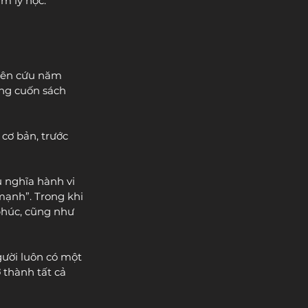
m lý học.
iên cứu năm 
ong cuốn sách 
cơ bản, trước 
ủ nghĩa hành vi 
mạnh”. Trong khi 
phúc, cũng như 
ười luôn có một 
 thành tất cả 