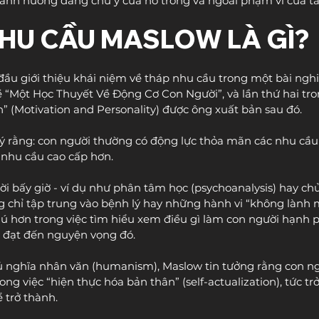
nh hưởng đáng chú ý của nó trong và ngoài phạm vi của tâ
NHU CẦU MASLOW LÀ GÌ?
ầu giới thiệu khái niệm về tháp nhu cầu trong một bài ngh
ề “Một Học Thuyết Về Động Cơ Con Người”, và lần thứ hai tr
” (Motivation and Personality) được ông xuất bản sau đó.
ý rằng: con người thường có động lực thỏa mãn các nhu cầu 
nhu cầu cao cấp hơn.
ời bấy giờ - ví dụ như phân tâm học (psychoanalysis) hay ch
g chỉ tập trung vào bệnh lý hay những hành vi “không lành 
hú hơn trong việc tìm hiểu xem điều gì làm con người hạnh 
 đạt đến nguyện vọng đó.
ủ nghĩa nhân văn (humanism), Maslow tin tưởng rằng con ng
ng việc “hiện thực hóa bản thân” (self-actualization), tức trở
 trở thành.