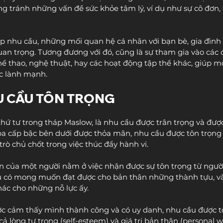
g tránh những vấn đề sức khỏe tâm lý, ví dụ như sự cô đơn,
p nhu cầu, những mối quan hệ cá nhân với bạn bè, gia đình
quan trọng. Tương đương với đó, cũng là sự tham gia vào các
hể thao, nghệ thuật, hay các hoạt động tập thể khác, giúp m
c lành mạnh.
HU CẦU TÔN TRỌNG
thứ tư trong tháp Maslow, là nhu cầu được trân trọng và đượ
a cấp bậc bên dưới được thỏa mãn, nhu cầu được tôn trọng
rò chủ chốt trong việc thúc đẩy hành vi.
iên của một người nằm ở việc nhận được sự tôn trọng từ ngườ
u có mong muốn đạt được cho bản thân những thành tựu, và
ác cho những nỗ lực ấy.
c cảm thấy mình thành công và có uy danh, nhu cầu được tô
 lòng tự trọng (self-esteem) và giá trị bản thân (personal w