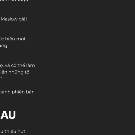
Maslow giải 
ợc hiểu một 
ăng 
, và có thể làm 
iển những tố 
”
thành phiên bản 
HAU
u thiếu hụt 