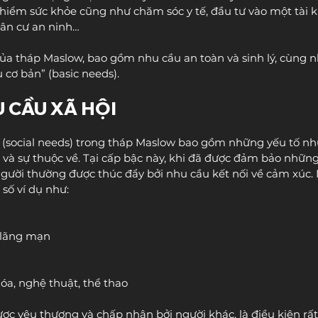
 hiểm sức khỏe cũng như chăm sóc y tế, đầu tư vào một tài k
ân cư an ninh…
của tháp Maslow, bao gồm nhu cầu an toàn và sinh lý, cùng 
cơ bản” (basic needs).
U CẦU XÃ HỘI
(social needs) trong tháp Maslow bao gồm những yếu tố như
 và sự thuộc về. Tại cấp bậc này, khi đã được đảm bảo những
người thường được thúc đẩy bởi nhu cầu kết nối về cảm xúc. 
số ví dụ như:
 lãng mạn
óa, nghệ thuật, thể thao
ợc yêu thương và chấp nhận bởi người khác, là điều kiện rất