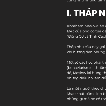
cũng như những tầm ả
I. THÁP 
Abraham Maslow lần đ
1943 của ông có tựa đ
“Động Cơ và Tính Cách
Tháp nhu cầu này gợi 
khi hướng đến những 
Một số các học phái th
(behaviorism) – thườn
đó, Maslow lại hứng t
những điều họ làm để
Là một người theo ch
khao khát bẩm sinh tro
những gì mà họ có thể