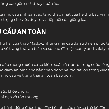
 cũng bao gồm nơi ở hay quần áo.
 nhu cầu sinh sản vào tầng thấp nhất của hệ thứ bậc, vì nh
 trọng cho việc duy trì và tiếp nối của giống loài.
U CẦU AN TOÀN
 thứ hai của tháp Maslow, những nhu cầu dần trở nên phức t
 về trạng thái an toàn và sự bảo đảm (security and safety n
 đều mong muốn có sự kiểm soát và trật tự trong cuộc sống
 đảm an ninh cho bản thân đóng vai trò rất lớn trong việc 
ố nhu cầu về trạng thái an toàn bao gồm:
à sức khỏe chung
tai nạn và tổn thương
ng hành động được thúc đẩy bởi nhu cầu này có thể kể đến 