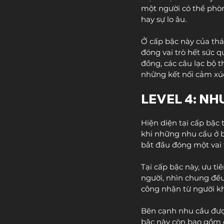
một người có thể phòn
hay sự lo âu.
Ở cấp bậc này của thá
đóng vai trò hết sức 
đồng, các câu lạc bộ t
những kết nối cảm xú
LEVEL 4: N
Hiện diện tại cấp bậc 
khi những nhu cầu ở b
bắt đầu đóng một vai t
Tại cấp bậc này, ưu t
người, nhìn chung đề
công nhận từ người kh
Bên cạnh nhu cầu đượ
bậc này còn bao gồm cả