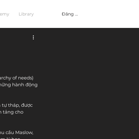
Đăng nhập
demy
Library
rchy of needs) 
những hành động 
 tự tháp, được 
n tảng cho 
hu cầu Maslow, 