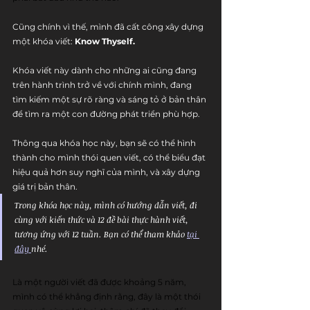
Cũng chính vì thế, mình đã cất công xây dựng 
một khóa viết: 
Know Thyself. 
Khóa viết này dành cho những ai cũng đang 
trên hành trình trở về với chính mình, đang 
tìm kiếm một sự rõ ràng và sáng tỏ ở bản thân 
để tìm ra một con đường phát triển phù hợp. 
Thông qua khóa học này, bạn sẽ có thể hình 
thành cho mình thói quen viết, có thể biểu đạt 
hiệu quả hơn suy nghĩ của mình, và xây dựng 
giá trị bản thân. 
Trong khóa học này, mình có hướng dẫn viết, đi 
cùng với kiến thức và 12 đề bài thực hành viết, 
tương ứng với 12 tuần. Bạn có thể tham khảo 
tại 
đây 
nhé. 
Là một người viết đã được khoảng 5 năm, 
mình có thể khẳng định rằng, đây là một thói 